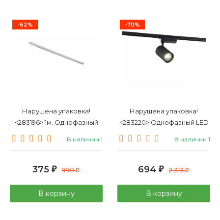
-62%
-70%
Нарушена упаковка!
Нарушена упаковка!
<283196> 1м. Однофазный
<283220> Однофазный LED
шинопровод Simple Story
светильник 20W 4000К для
В наличии 1
В наличии 1
2001-1TRW
трека SIMPLE STORY 2010-
LED20TRB
375
694
₽
990
₽
2 313
₽
₽
В корзину
В корзину