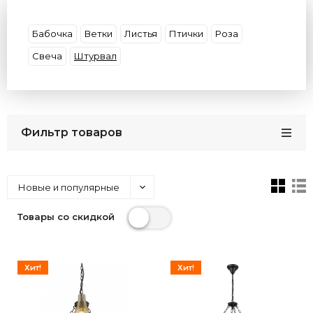
Материал плафона
Материал основания
Форма
Декор
Цвет плафона
Умные
Бабочка
Ветки
Листья
Птички
Роза
Цвет арматуры
Потолки
Размер
Свеча
Штурвал
Бренды
Кол-во плафонов
Цвет света
Страна
Фильтр товаров
Новые и популярные
Товары со скидкой
Хит!
Хит!