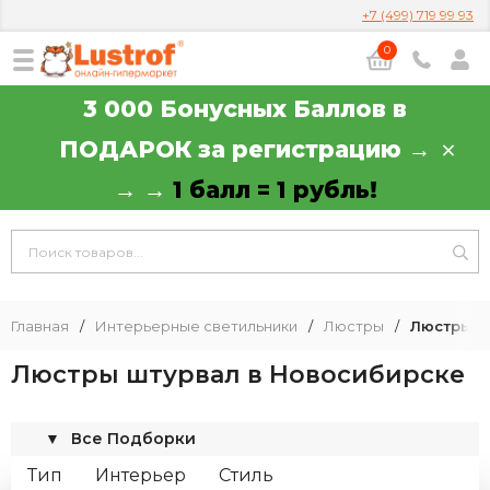
+7 (499) 719 99 93
0
3 000 Бонусных Баллов в
ПОДАРОК за регистрацию →
→ →
1 балл = 1 рубль!
Главная
/
Интерьерные светильники
/
Люстры
/
Люстры ш
Люстры штурвал в Новосибирске
▼
Все Подборки
Тип
Интерьер
Стиль