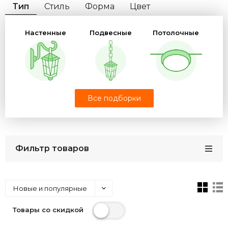
Тип
Стиль
Форма
Цвет
Степень защиты
Цоколь
Цвет свечения
Настенные
Подвесные
Потолочные
Материал
Мощность
Бренд
Ландшафтные
Все подборки
Столбы
Архитектурные
фонари
Фильтр товаров
Фонарики
Электротовары
Комплектующие
Новые и популярные
Товары со скидкой