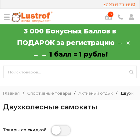
+7 (499) 719 99 93
0
3 000 Бонусных Баллов в
ПОДАРОК за регистрацию →
→ →
1 балл = 1 рубль!
Главная
/
Спортивные товары
/
Активный отдых
/
Двухкол
Двухколесные самокаты
Товары со скидкой