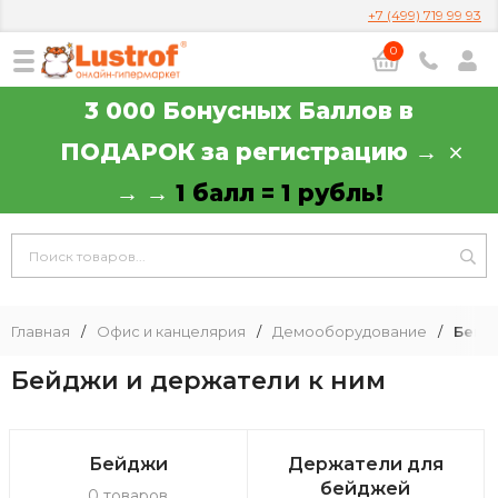
+7 (499) 719 99 93
0
3 000 Бонусных Баллов в
ПОДАРОК за регистрацию →
→ →
1 балл = 1 рубль!
Главная
/
Офис и канцелярия
/
Демооборудование
/
Бейд
Бейджи и держатели к ним
Бейджи
Держатели для
бейджей
0 товаров