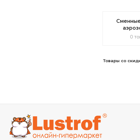
Сменные
аэроз
0 то
Товары со скид