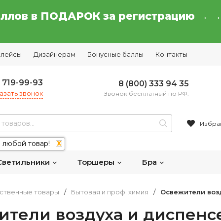
аллов в ПОДАРОК за регистрацию → 
плейсы
Дизайнерам
Бонусные баллы
Контакты
) 719-99-93
8 (800) 333 94 35
азать звонок
Звонок бесплатный по РФ.
Избра
 любой товар!
X
Светильники
Торшеры
Бра
ственные товары
/
Бытовая и проф. химия
/
Освежители воз
ители воздуха и диспенс