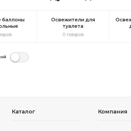
 баллоны
Освежители для
Освеж
ольные
туалета
варов
0 товаров
кой
Каталог
Компания