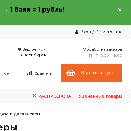
→ →
1 балл = 1 рубль!
Вход
/
Регистрация
Ваш регион:
Обработка заказов
Новосибирск
Пн–Пт 9:00 – 18:00
Корзина пуста
нное
Сравнить
РАСПРОДАЖА
Уцененные товары
духа и диспенсеры
еры