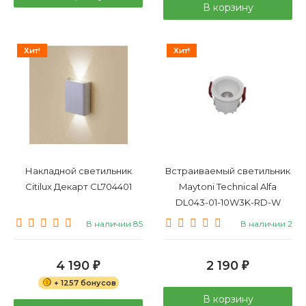
В корзину
Хит!
Хит!
Накладной светильник
Встраиваемый светильник
Citilux Декарт CL704401
Maytoni Technical Alfa
DL043-01-10W3K-RD-W
В наличии 85
В наличии 2
4 190
2 190
₽
₽
+ 1257 бонусов
В корзину