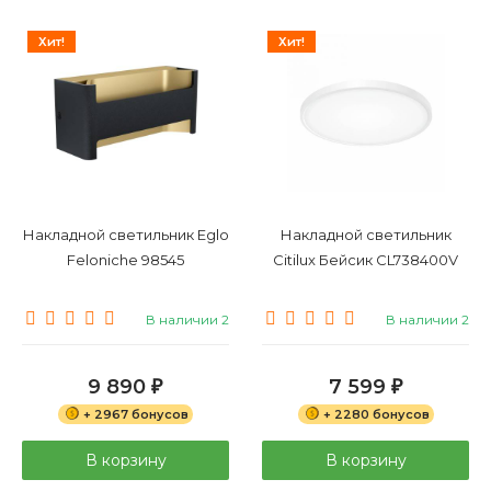
Хит!
Хит!
Накладной светильник Eglo
Накладной светильник
Feloniche 98545
Citilux Бейсик CL738400V
В наличии 2
В наличии 2
9 890
7 599
₽
₽
+ 2967 бонусов
+ 2280 бонусов
В корзину
В корзину