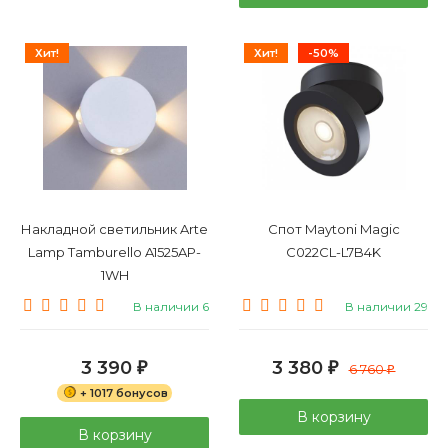
Хит!
Хит!
-50%
Накладной светильник Arte
Спот Maytoni Magic
Lamp Tamburello A1525AP-
C022CL-L7B4K
1WH
В наличии 6
В наличии 29
3 390
3 380
₽
₽
6 760
₽
+ 1017 бонусов
В корзину
В корзину