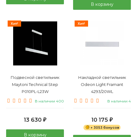
В корзину
Хит!
Хит!
Подвесной светильник
Накладной светильник
Maytoni Technical Step
Odeon Light Framant
P010PL-L23W
4293/20WL
В наличии 400
В наличии 4
13 630
10 175
₽
₽
+ 3053 бонусов
В корзину