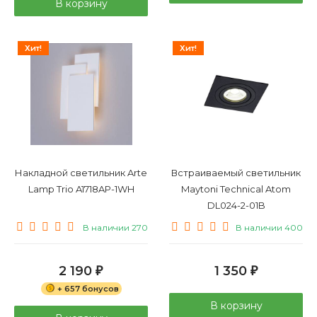
В корзину
Хит!
Хит!
Накладной светильник Arte
Встраиваемый светильник
Lamp Trio A1718AP-1WH
Maytoni Technical Atom
DL024-2-01B
В наличии 270
В наличии 400
2 190
1 350
₽
₽
+ 657 бонусов
В корзину