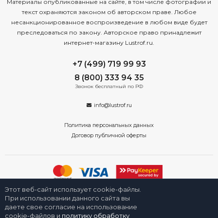
Материалы опубликованные на сайте, в том числе фотографии и
текст охраняются законом об авторском праве. Любое
несанкционированное воспроизведение в любом виде будет
преследоваться по закону. Авторское право принадлежит
интернет-магазину Lustrof.ru.
+7 (499) 719 99 93
8 (800) 333 94 35
Звонок бесплатный по РФ
info@lustrof.ru
Политика персональных данных
Договор публичной оферты
Этот веб-сайт использует cookie-файлы.
2008-2026 © Интернет-магазин «Люстроф» в Новосибирске - приборы
освещения для дома и улицы. Все права защищены.
При использовании данного сайта вы
даете свое согласие на использование
cookie-файлов и
политику обработку