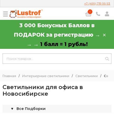
+7 (499) 719 99 93
0
3 000 Бонусных Баллов в
ПОДАРОК за регистрацию →
→ →
1 балл = 1 рубль!
Главная
/
Интерьерные светильники
/
Светильники
/
Свет
Светильники для офиса в
Новосибирске
▼
Все Подборки