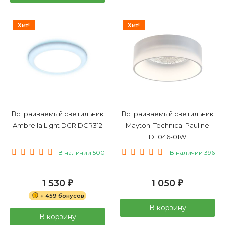
Хит!
Хит!
Встраиваемый светильник
Встраиваемый светильник
Ambrella Light DCR DCR312
Maytoni Technical Pauline
DL046-01W
В наличии 500
В наличии 396
1 530
1 050
₽
₽
+ 459 бонусов
В корзину
В корзину