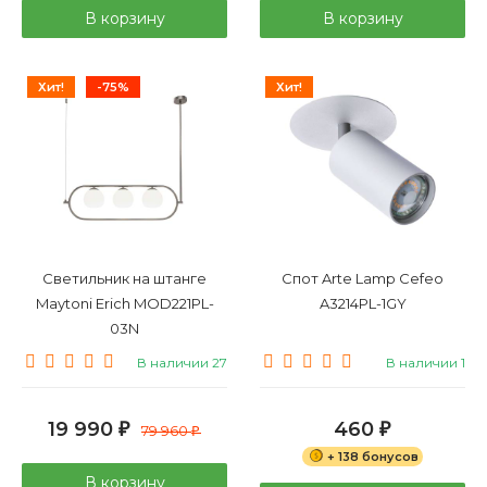
В корзину
В корзину
Хит!
-75%
Хит!
Светильник на штанге
Спот Arte Lamp Cefeo
Maytoni Erich MOD221PL-
A3214PL-1GY
03N
В наличии 27
В наличии 1
19 990
460
₽
79 960
₽
₽
+ 138 бонусов
В корзину