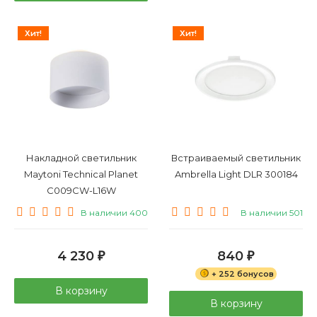
Хит!
Хит!
Накладной светильник
Встраиваемый светильник
Maytoni Technical Planet
Ambrella Light DLR 300184
C009CW-L16W
В наличии 400
В наличии 501
4 230
840
₽
₽
+ 252 бонусов
В корзину
В корзину