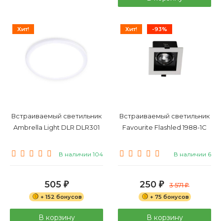
Хит!
Хит!
-93%
Встраиваемый светильник
Встраиваемый светильник
Ambrella Light DLR DLR301
Favourite Flashled 1988-1C
В наличии 104
В наличии 6
505
250
₽
₽
3 571
₽
+ 152 бонусов
+ 75 бонусов
В корзину
В корзину