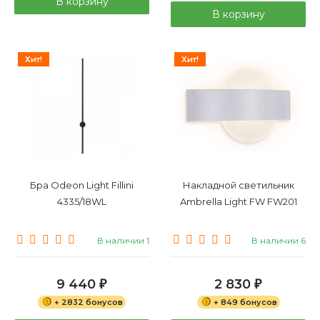
В корзину
В корзину
Хит!
Хит!
Бра Odeon Light Fillini
Накладной светильник
4335/18WL
Ambrella Light FW FW201
В наличии 1
В наличии 6
9 440
2 830
₽
₽
+ 2832 бонусов
+ 849 бонусов