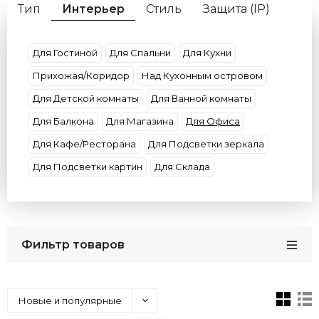
Тип
Интерьер
Стиль
Защита (IP)
Форма
Цвет плафона
Цвет свечения
Потолки
Цоколь
Материал плафона
Для Гостиной
Для Спальни
Для Кухни
Размер
Бренд
Прихожая/Коридор
Над Кухонным островом
Для Детской комнаты
Для Ванной комнаты
Для Балкона
Для Магазина
Для Офиса
Для Кафе/Ресторана
Для Подсветки зеркала
Для Подсветки картин
Для Склада
Фильтр товаров
Новые и популярные