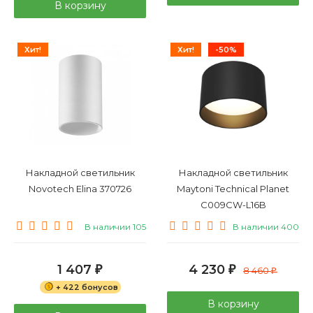
В корзину
Хит!
Хит!
-50%
Накладной светильник
Накладной светильник
Novotech Elina 370726
Maytoni Technical Planet
C009CW-L16B
В наличии 105
В наличии 400
1 407
4 230
₽
₽
8 460
₽
+ 422 бонусов
В корзину