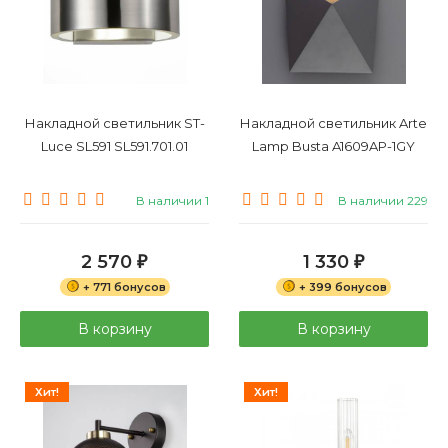
Накладной светильник ST-
Накладной светильник Arte
Luce SL591 SL591.701.01
Lamp Busta A1609AP-1GY
В наличии 1
В наличии 229
2 570
1 330
₽
₽
+ 771 бонусов
+ 399 бонусов
В корзину
В корзину
Хит!
Хит!