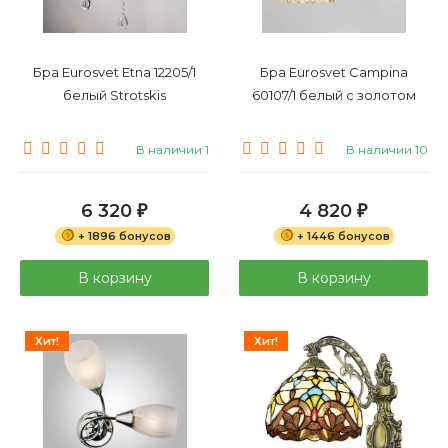
Бра Eurosvet Etna 12205/1
Бра Eurosvet Campina
белый Strotskis
60107/1 белый с золотом
В наличии 1
В наличии 10
6 320
4 820
₽
₽
+ 1896 бонусов
+ 1446 бонусов
В корзину
В корзину
Хит!
Хит!