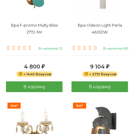
Бра F-promo Multy Bliss
Бра Odeon Light Perla
2772-1W
4631/2W
В наличии 12
В наличии 85
4 800
9 104
₽
₽
+ 1440 бонусов
+ 2731 бонусов
В корзину
В корзину
Хит!
Хит!