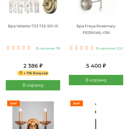
Бра Velante 733 733-501-01
Бра Freya Rosemary
FR2190WL-01N
В наличии 78
В наличии 200
2 386
5 400
₽
₽
+ 716 бонусов
В корзину
В корзину
Хит!
Хит!