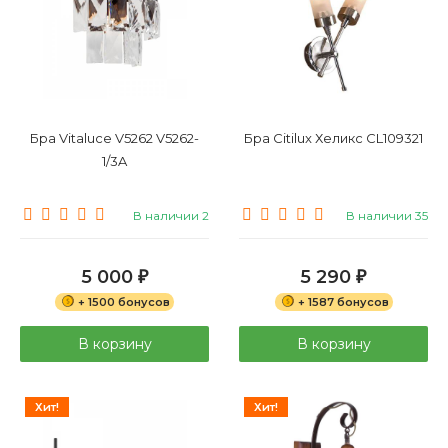
Бра Vitaluce V5262 V5262-
Бра Citilux Хеликс CL109321
1/3A
В наличии 2
В наличии 35
5 000
5 290
₽
₽
+ 1500 бонусов
+ 1587 бонусов
В корзину
В корзину
Хит!
Хит!