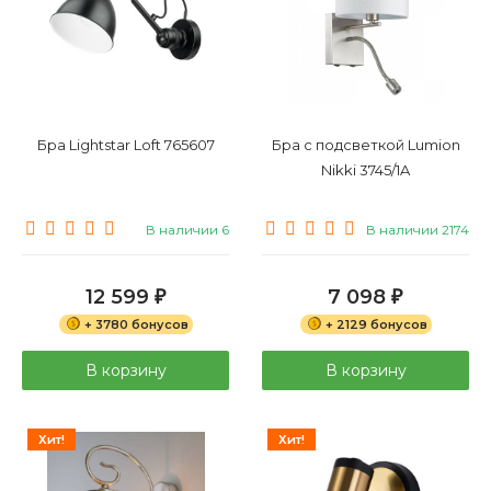
Бра Lightstar Loft 765607
Бра с подсветкой Lumion
Nikki 3745/1A
В наличии 6
В наличии 2174
12 599
7 098
₽
₽
+ 3780 бонусов
+ 2129 бонусов
В корзину
В корзину
Хит!
Хит!