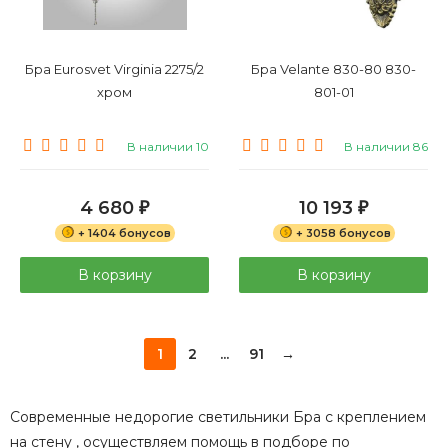
Бра Eurosvet Virginia 2275/2
Бра Velante 830-80 830-
хром
801-01
В наличии 10
В наличии 86
4 680
10 193
₽
₽
+ 1404 бонусов
+ 3058 бонусов
В корзину
В корзину
1
2
...
91
→
Современные недорогие светильники Бра с креплением
на стену , осуществляем помощь в подборе по