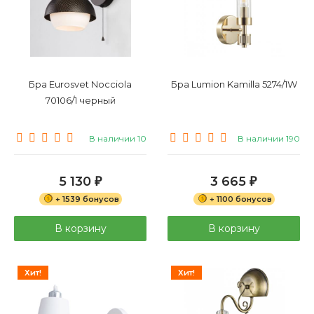
Бра Eurosvet Nocciola
Бра Lumion Kamilla 5274/1W
70106/1 черный
В наличии 10
В наличии 190
5 130
3 665
₽
₽
+ 1539 бонусов
+ 1100 бонусов
В корзину
В корзину
Хит!
Хит!