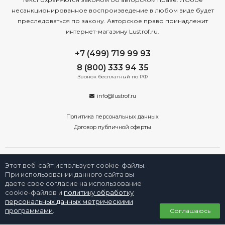
несанкционированное воспроизведение в любом виде будет
преследоваться по закону. Авторское право принадлежит
интернет-магазину Lustrof.ru.
+7 (499) 719 99 93
8 (800) 333 94 35
Звонок бесплатный по РФ
info@lustrof.ru
Политика персональных данных
Договор публичной оферты
Этот веб-сайт использует cookie-файлы.
При использовании данного сайта вы
даете свое согласие на использование
2008-2026 © Интернет-магазин «Люстроф» в Новосибирске - приборы
освещения для дома и улицы. Все права защищены.
cookie-файлов и
политику обработку
персональных данных метрическими
0
программами
.
Соглашаюсь