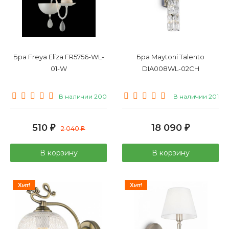
Бра Freya Eliza FR5756-WL-
Бра Maytoni Talento
01-W
DIA008WL-02CH
В наличии 200
В наличии 201
510
18 090
₽
2 040
₽
₽
В корзину
В корзину
Хит!
Хит!