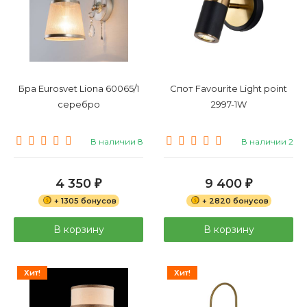
Бра Eurosvet Liona 60065/1
Спот Favourite Light point
серебро
2997-1W
В наличии 8
В наличии 2
4 350
9 400
₽
₽
+ 1305 бонусов
+ 2820 бонусов
В корзину
В корзину
Хит!
Хит!