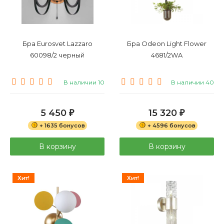
Бра Eurosvet Lazzaro
Бра Odeon Light Flower
60098/2 черный
4681/2WA
В наличии 10
В наличии 40
5 450
15 320
₽
₽
+ 1635 бонусов
+ 4596 бонусов
В корзину
В корзину
Хит!
Хит!