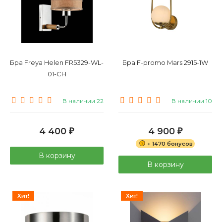
Бра Freya Helen FR5329-WL-
Бра F-promo Mars 2915-1W
01-CH
В наличии 22
В наличии 10
4 400
4 900
₽
₽
+ 1470 бонусов
В корзину
В корзину
Хит!
Хит!