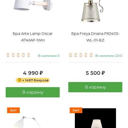
Бра Arte Lamp Oscar
Бра Freya Driana FR2405-
A7141AP-1WH
WL-01-BZ
В наличии 3
В наличии 200
4 990
5 500
₽
₽
+ 1497 бонусов
В корзину
В корзину
Хит!
Хит!