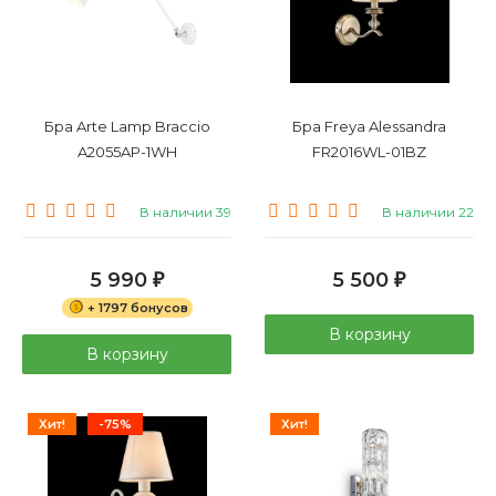
Бра Arte Lamp Braccio
Бра Freya Alessandra
A2055AP-1WH
FR2016WL-01BZ
В наличии 39
В наличии 22
5 990
5 500
₽
₽
+ 1797 бонусов
В корзину
В корзину
Хит!
-75%
Хит!