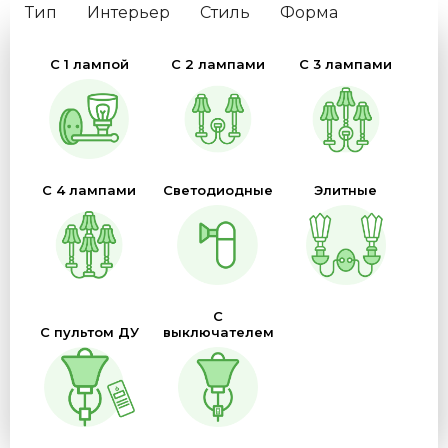
Тип
Интерьер
Стиль
Форма
Цвет плафона
Цвет основания
Цоколь
С 1 лампой
С 2 лампами
С 3 лампами
Размер
Материал (Основание\Плафон)
Бренд
Страны
Защита (IP)
С 4 лампами
Светодиодные
Элитные
С
С пультом ДУ
выключателем