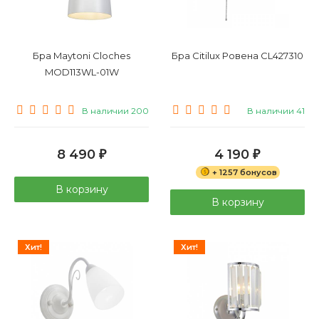
Бра Maytoni Cloches
Бра Citilux Ровена CL427310
MOD113WL-01W
В наличии 200
В наличии 41
8 490
4 190
₽
₽
+ 1257 бонусов
В корзину
В корзину
Хит!
Хит!