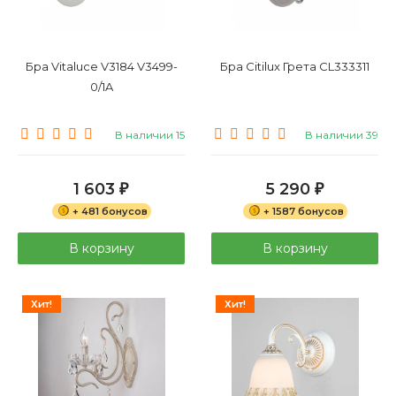
Бра Vitaluce V3184 V3499-
Бра Citilux Грета CL333311
0/1A
В наличии 15
В наличии 39
1 603
5 290
₽
₽
+ 481 бонусов
+ 1587 бонусов
В корзину
В корзину
Хит!
Хит!