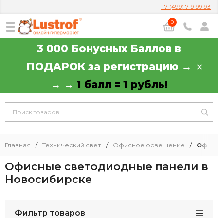
+7 (499) 719 99 93
0
3 000 Бонусных Баллов в
ПОДАРОК за регистрацию →
→ →
1 балл = 1 рубль!
Главная
/
Технический свет
/
Офисное освещение
/
Офис
Офисные светодиодные панели в
Новосибирске
Фильтр товаров