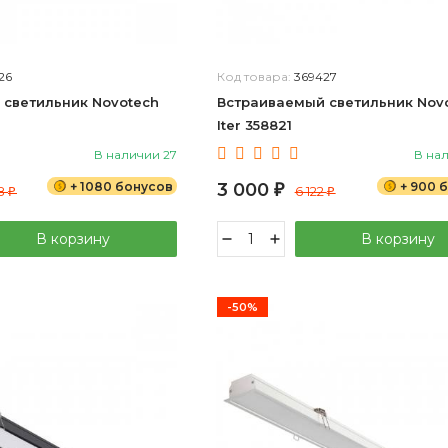
26
Код товара:
369427
 светильник Novotech
Встраиваемый светильник Nov
Iter 358821
В наличии 27
В нал
+ 1080 бонусов
3 000
+ 900 
58
₽
6 122
₽
₽
В корзину
В корзину
-50%