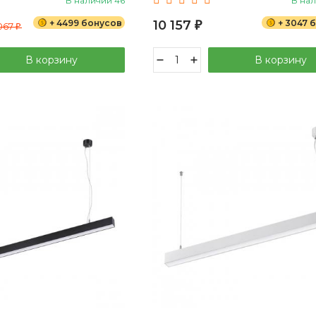
В наличии 46
В нал
+ 4499 бонусов
10 157
+ 3047 
 067
₽
₽
В корзину
В корзину