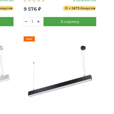
ичии 186
В наличии 454
бонусов
9 576
+ 2873 бонусов
₽
В корзину
Хит!