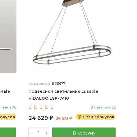
Код товара:
805677
 Hale
Подвесной светильник Lussole
HIDALGO LSP-7410
личии 76
В наличии 56
бонусов
24 629
+ 7389 бонусов
₽
29 673
₽
В корзину