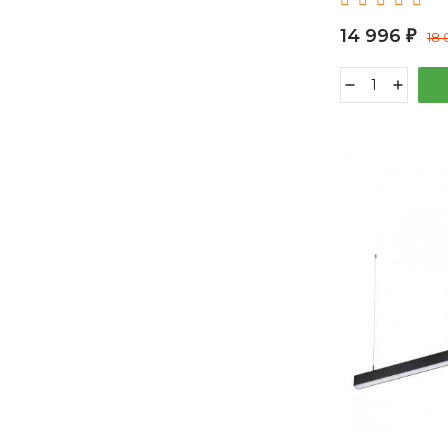
14 996
₽
18