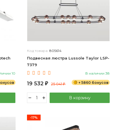
Код товара:
805614
otech
Подвесная люстра Lussole Taylor LSP-
7379
личии 10
В наличии 38
бонусов
19 532
+ 5860 бонусов
₽
25 041
₽
В корзину
-17%