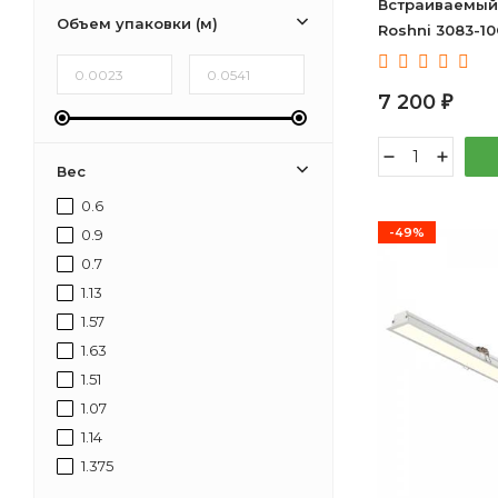
Встраиваемый 
Объем упаковки (м)
Roshni 3083-1
7 200
₽
Вес
0.6
-49%
0.9
0.7
1.13
1.57
1.63
1.51
1.07
1.14
1.375
1.907