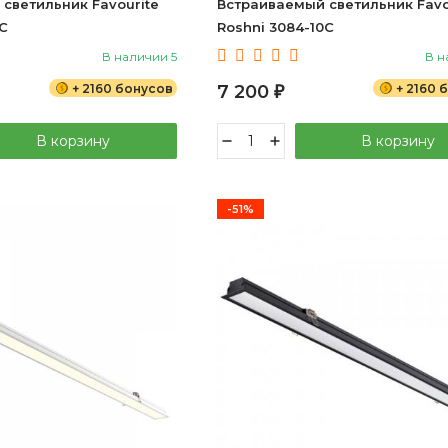
светильник Favourite
Встраиваемый светильник Favo
0C
Roshni 3084-10C
В наличии 5
В н
+ 2160 бонусов
7 200
+ 2160 
₽
В корзину
В корзину
-51%