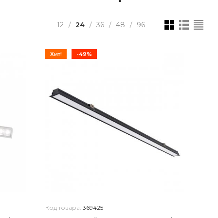
12
24
36
48
96
/
/
/
/
Хит!
-49%
Код товара:
369425