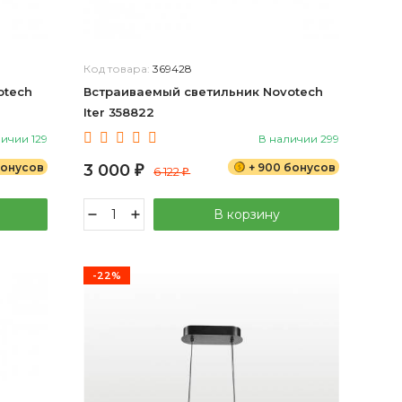
Код товара:
369428
otech
Встраиваемый светильник Novotech
Iter 358822
ичии 129
В наличии 299
бонусов
3 000
+ 900 бонусов
₽
6 122
₽
В корзину
-22%