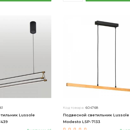
61
Код товара:
604768
тильник Lussole
Подвесной светильник Lussole
7439
Modesto LSP-7133