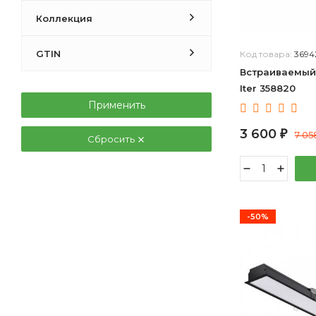
1.912
Коллекция
GTIN
Код товара:
3694
Встраиваемый
Iter 358820
Применить
3 600
₽
7 0
Сбросить
-50%