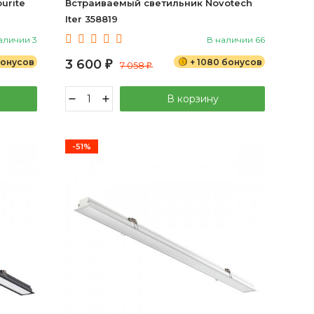
urite
Встраиваемый светильник Novotech
Iter 358819
аличии 3
В наличии 66
бонусов
3 600
+ 1080 бонусов
₽
7 058
₽
В корзину
-51%