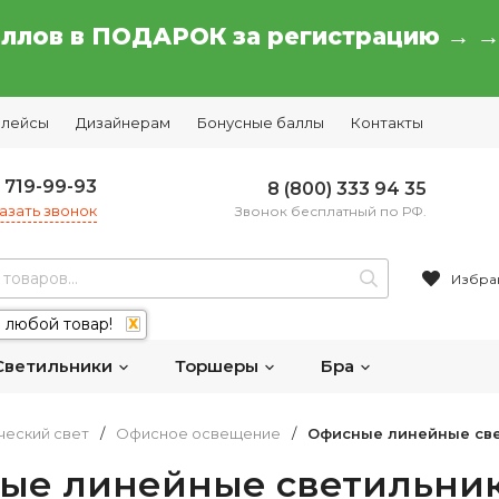
аллов в ПОДАРОК за регистрацию → 
плейсы
Дизайнерам
Бонусные баллы
Контакты
) 719-99-93
8 (800) 333 94 35
азать звонок
Звонок бесплатный по РФ.
Избра
 любой товар!
X
Светильники
Торшеры
Бра
ческий свет
/
Офисное освещение
/
Офисные линейные св
ые линейные светильник