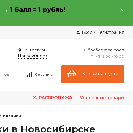
→ →
1 балл = 1 рубль!
Вход
/
Регистрация
Ваш регион:
Обработка заказов
Новосибирск
Пн–Пт 9:00 – 18:00
Корзина пуста
нное
Сравнить
РАСПРОДАЖА
Уцененные товары
етильники
и в Новосибирске