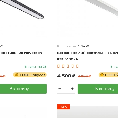
29
Код товара:
369430
 светильник Novotech
Встраиваемый светильник Nov
Iter 358824
В наличии 28
В на
+ 1350 бонусов
4 500
+ 1350 
00
₽
9 000
₽
₽
В корзину
В корзину
-12%