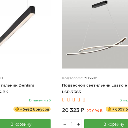
10
Код товара:
805608
тильник Denkirs
Подвесной светильник Lussole
3-BK
LSP-7383
В наличии 5
В на
+ 5482 бонусов
20 323
+ 6097 
₽
23 094
₽
В корзину
В корзину