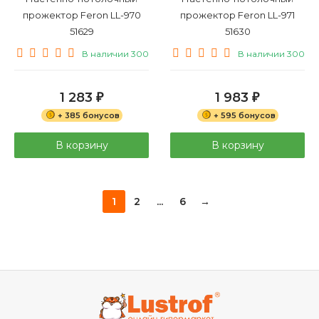
прожектор Feron LL-970
прожектор Feron LL-971
51629
51630
В наличии 300
В наличии 300
1 283
1 983
₽
₽
+ 385 бонусов
+ 595 бонусов
В корзину
В корзину
1
2
...
6
→