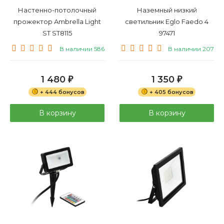
Настенно-потолочный
Наземный низкий
прожектор Ambrella Light
светильник Eglo Faedo 4
ST ST8115
97471
В наличии 586
В наличии 207
1 480
1 350
₽
₽
+ 444 бонусов
+ 405 бонусов
В корзину
В корзину