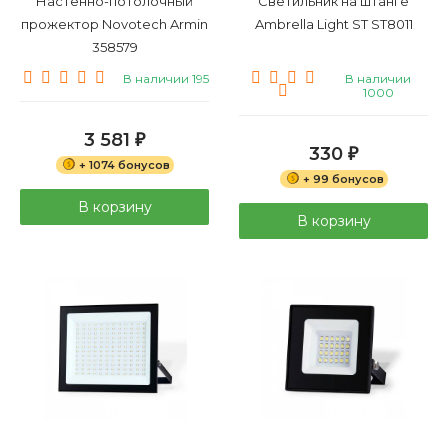
Настенно-потолочный
Светильник на штанге
прожектор Novotech Armin
Ambrella Light ST ST8011
358579
В наличии 195
В наличии
1000
3 581
₽
330
₽
+ 1074 бонусов
+ 99 бонусов
В корзину
В корзину