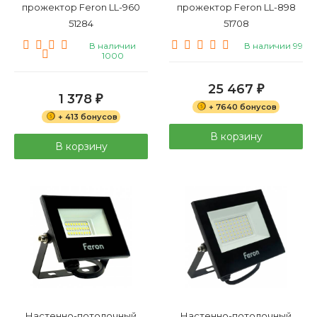
прожектор Feron LL-960
прожектор Feron LL-898
51284
51708
В наличии
В наличии 99
1000
25 467
₽
1 378
₽
+ 7640 бонусов
+ 413 бонусов
В корзину
В корзину
Настенно-потолочный
Настенно-потолочный