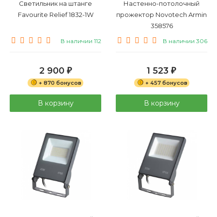
Светильник на штанге
Настенно-потолочный
Favourite Relief 1832-1W
прожектор Novotech Armin
358576
В наличии 112
В наличии 306
2 900
1 523
₽
₽
+ 870 бонусов
+ 457 бонусов
В корзину
В корзину