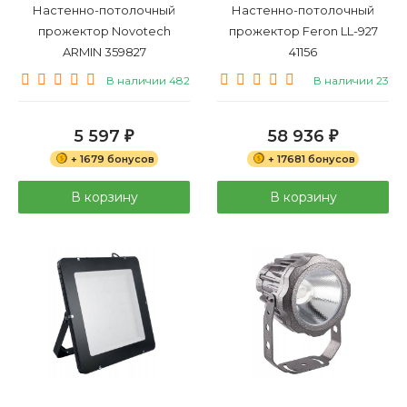
Настенно-потолочный
Настенно-потолочный
прожектор Novotech
прожектор Feron LL-927
ARMIN 359827
41156
В наличии 482
В наличии 23
5 597
58 936
₽
₽
+ 1679 бонусов
+ 17681 бонусов
В корзину
В корзину