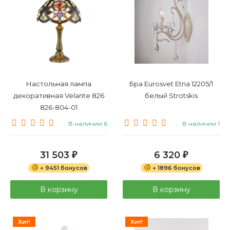
Настольная лампа
Бра Eurosvet Etna 12205/1
декоративная Velante 826
белый Strotskis
826-804-01
В наличии 6
В наличии 1
31 503
6 320
₽
₽
+ 9451 бонусов
+ 1896 бонусов
В корзину
В корзину
Хит!
Хит!