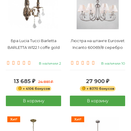
Бра Lucia Tucci Barletta
Люстра на штанге Eurosvet
BARLETTA W122.1 coffe gold
Incanto 60069/8 серебро
В наличии 2
В наличии 10
13 685
27 900
₽
24 881
₽
₽
+ 4106 бонусов
+ 8370 бонусов
В корзину
В корзину
Хит!
Хит!