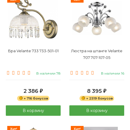
Бра Velante 733 733-501-01
Люстра на штанге Velante
707 707-107-05
В наличии 78
В наличии 16
2 386
8 395
₽
₽
+ 716 бонусов
+ 2519 бонусов
В корзину
В корзину
Хит!
Хит!