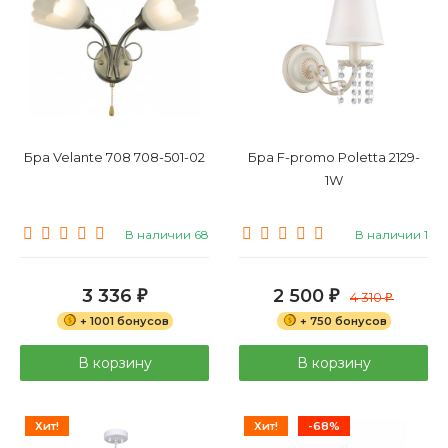
Бра Velante 708 708-501-02
Бра F-promo Poletta 2129-
1W
В наличии 68
В наличии 1
3 336
2 500
₽
₽
4 310
₽
+ 1001 бонусов
+ 750 бонусов
В корзину
В корзину
Хит!
Хит!
-68%