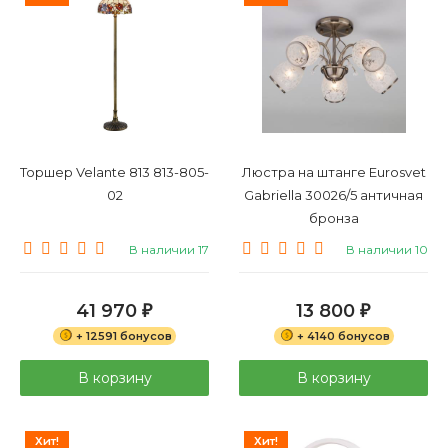
Торшер Velante 813 813-805-
Люстра на штанге Eurosvet
02
Gabriella 30026/5 античная
бронза
В наличии 17
В наличии 10
41 970
13 800
₽
₽
+ 12591 бонусов
+ 4140 бонусов
В корзину
В корзину
Хит!
Хит!