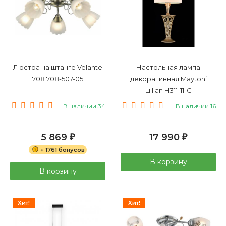
Люстра на штанге Velante
Настольная лампа
708 708-507-05
декоративная Maytoni
Lillian H311-11-G
В наличии 34
В наличии 16
5 869
17 990
₽
₽
+ 1761 бонусов
В корзину
В корзину
Хит!
Хит!