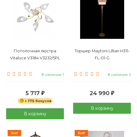
Потолочная люстра
Торшер Maytoni Lillian H311-
Vitaluce V3184 V3232/5PL
FL-01-G
В наличии 1
В наличии 2
5 717
24 990
₽
₽
+ 1715 бонусов
В корзину
В корзину
Хит!
Хит!