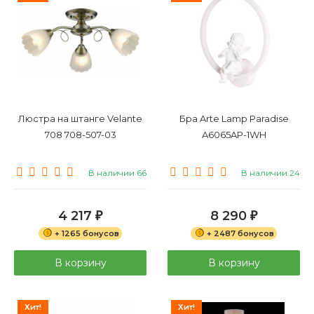
Люстра на штанге Velante
Бра Arte Lamp Paradise
708 708-507-03
A6065AP-1WH
В наличии 66
В наличии 24
4 217
8 290
₽
₽
+ 1265 бонусов
+ 2487 бонусов
В корзину
В корзину
Хит!
Хит!