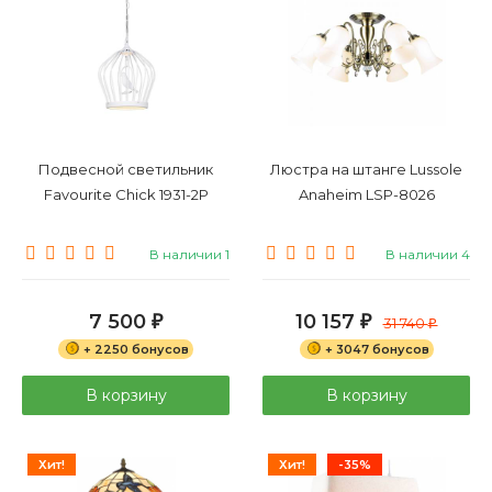
Подвесной светильник
Люстра на штанге Lussole
Favourite Chick 1931-2P
Anaheim LSP-8026
В наличии 1
В наличии 4
7 500
10 157
₽
₽
31 740
₽
+ 2250 бонусов
+ 3047 бонусов
В корзину
В корзину
Хит!
Хит!
-35%