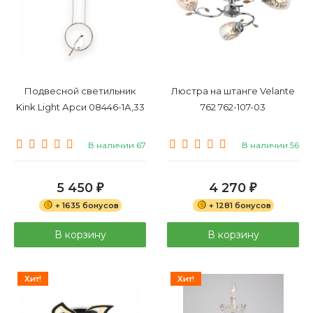
Подвесной светильник
Люстра на штанге Velante
Kink Light Арси 08446-1А,33
762 762-107-03
В наличии 67
В наличии 56
5 450
4 270
₽
₽
+ 1635 бонусов
+ 1281 бонусов
В корзину
В корзину
Хит!
Хит!