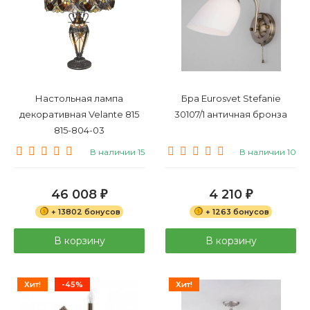
Настольная лампа
Бра Eurosvet Stefanie
декоративная Velante 815
30107/1 античная бронза
815-804-03
В наличии 15
В наличии 10
46 008
4 210
₽
₽
+ 13802 бонусов
+ 1263 бонусов
В корзину
В корзину
Хит!
-45%
Хит!