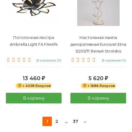
Потолочная люстра
Настольная лампа
Ambrella Light FA FA4474
декоративная Eurosvet Etna
12205/1T белый Strotskis
В наличии 20
В наличии 10
13 460
5 620
₽
₽
+ 4038 бонусов
+ 1686 бонусов
В корзину
В корзину
1
2
...
37
→