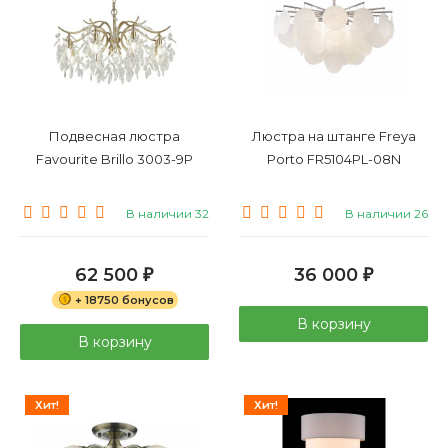
Подвесная люстра
Люстра на штанге Freya
Favourite Brillo 3003-9P
Porto FR5104PL-08N
В наличии 32
В наличии 26
62 500
36 000
₽
₽
+ 18750 бонусов
В корзину
В корзину
Хит!
Хит!