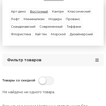
Цвет плафона
Цвет основания
Цоколь
Размер
Материал (Основание\Плафон)
Арт-деко
Восточный
Кантри
Классический
Бренд
Страны
Защита (IP)
Лофт
Минимализм
Модерн
Прованс
Скандинавский
Современный
Тиффани
Флористика
Хай тек
Морской
Дизайнерский
Фильтр товаров
Товары со скидкой
Не найдено ни одного товара.