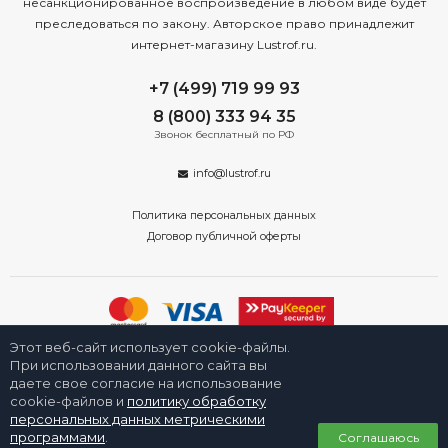
несанкционированное воспроизведение в любом виде будет
преследоваться по закону. Авторское право принадлежит
интернет-магазину Lustrof.ru.
+7 (499) 719 99 93
8 (800) 333 94 35
Звонок бесплатный по РФ
info@lustrof.ru
Политика персональных данных
Договор публичной оферты
Этот веб-сайт использует cookie-файлы.
2008-2026 © Интернет-магазин «Люстроф» в Новосибирске - приборы
освещения для дома и улицы. Все права защищены.
При использовании данного сайта вы
даете свое согласие на использование
cookie-файлов и
политику обработку
персональных данных метрическими
0
программами
.
Соглашаюсь