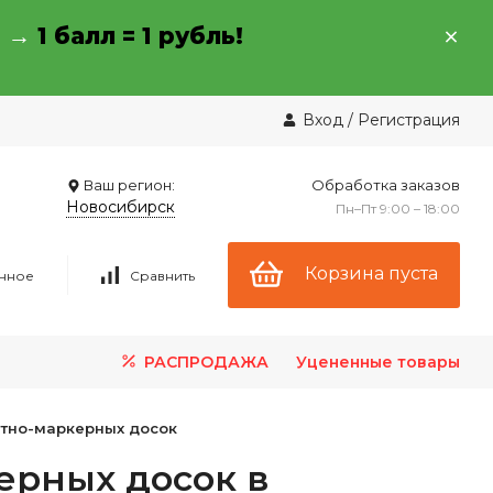
→ →
1 балл = 1 рубль!
Вход
/
Регистрация
Ваш регион:
Обработка заказов
Новосибирск
Пн–Пт 9:00 – 18:00
Корзина пуста
нное
Сравнить
РАСПРОДАЖА
Уцененные товары
итно-маркерных досок
ерных досок в