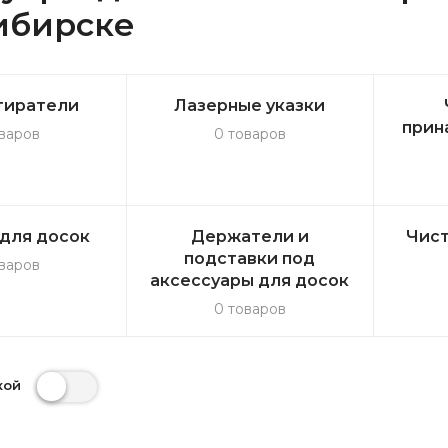
ибирске
тиратели
Лазерные указки
прин
варов
0 товаров
для досок
Держатели и
Чис
подставки под
варов
аксессуары для досок
0 товаров
кой