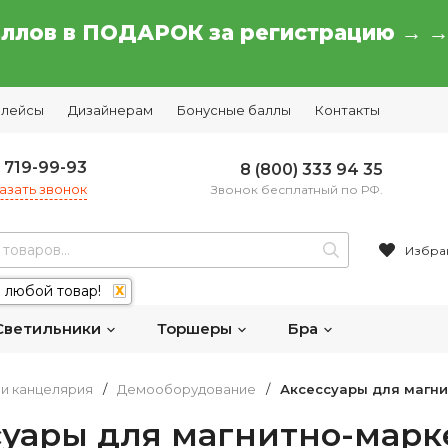
аллов в ПОДАРОК за регистрацию → 
плейсы
Дизайнерам
Бонусные баллы
Контакты
) 719-99-93
8 (800) 333 94 35
азать звонок
Звонок бесплатный по РФ.
Избра
 любой товар!
X
Светильники
Торшеры
Бра
и канцелярия
/
Демооборудование
/
Аксессуары для магн
суары для магнитно-марк