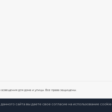
ы освещения для дома и улицы. Все права защищены.
 данного сайта вы даете свое согласие на использование cooki
нное
Сравнение
Просмотренные