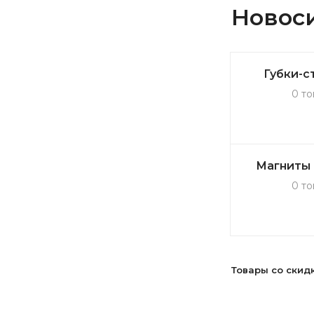
Новос
Губки-с
0 то
Магниты 
0 то
Товары со скид