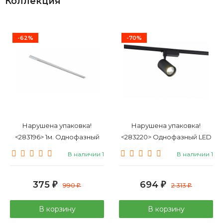
Коллекция
-62%
-70%
Нарушена упаковка!
Нарушена упаковка!
<283196> 1м. Однофазный
<283220> Однофазный LED
шинопровод Simple Story
светильник 20W 4000К для
В наличии 1
В наличии 1
2001-1TRW
трека SIMPLE STORY 2010-
LED20TRB
375
694
₽
990
₽
2 313
₽
₽
В корзину
В корзину