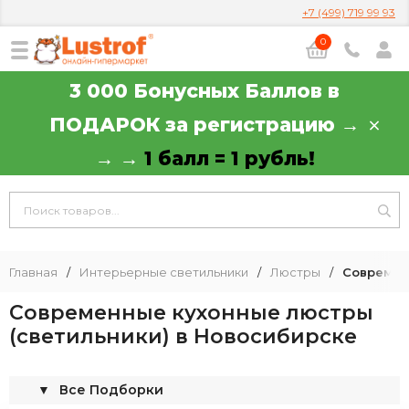
+7 (499) 719 99 93
0
3 000 Бонусных Баллов в
ПОДАРОК за регистрацию →
→ →
1 балл = 1 рубль!
Главная
/
Интерьерные светильники
/
Люстры
/
Современ
Современные кухонные люстры
(светильники) в Новосибирске
▼
Все Подборки