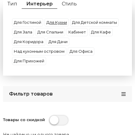
Тип
Интерьер
Стиль
Материал плафона
Материал основания
Форма
Декор
Цвет плафона
Умные
Для Гостиной
Для Кухни
Для Детской комнаты
Цвет арматуры
Потолки
Размер
Для Зала
Для Спальни
Кабинет
Для Кафе
Бренды
Кол-во плафонов
Цвет света
Для Коридора
Для Дачи
Страна
Над кухонным островом
Для Офиса
Для Прихожей
Фильтр товаров
Товары со скидкой
Не найдено ни одного товара.