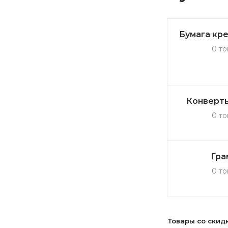
Бумага кр
0 то
Конверты
0 то
Гра
0 то
Товары со скид