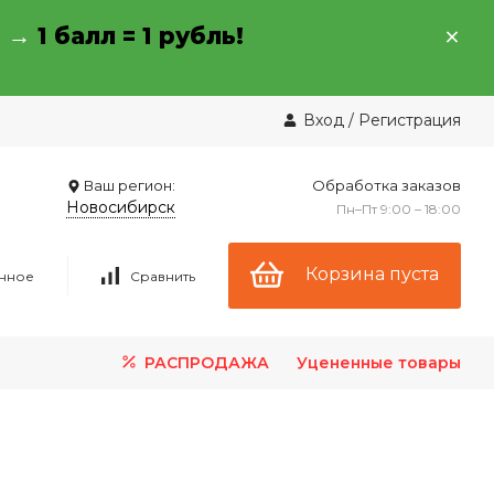
→ →
1 балл = 1 рубль!
Вход
/
Регистрация
Ваш регион:
Обработка заказов
Новосибирск
Пн–Пт 9:00 – 18:00
Корзина пуста
нное
Сравнить
РАСПРОДАЖА
Уцененные товары