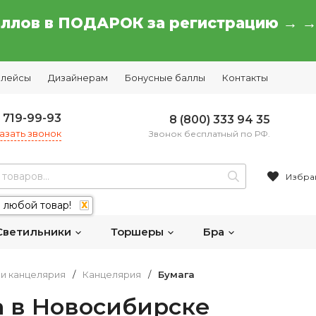
аллов в ПОДАРОК за регистрацию → 
плейсы
Дизайнерам
Бонусные баллы
Контакты
) 719-99-93
8 (800) 333 94 35
азать звонок
Звонок бесплатный по РФ.
Избра
 любой товар!
X
Светильники
Торшеры
Бра
и канцелярия
/
Канцелярия
/
Бумага
а в Новосибирске