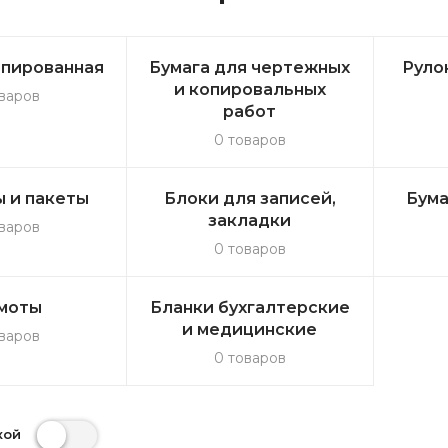
епированная
Бумага для чертежных
Руло
и копировальных
варов
работ
0 товаров
 и пакеты
Блоки для записей,
Бума
закладки
варов
0 товаров
моты
Бланки бухгалтерские
и медицинские
варов
0 товаров
кой