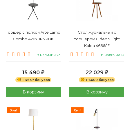
Торшер с полкой Arte Lamp
Стол журнальный с
Combo A2070PN-1BK
торшером Odeon Light
Kalda 4666/1F
В наличии 73
В наличии 13
15 490
22 029
₽
₽
+ 4647 бонусов
+ 6609 бонусов
В корзину
В корзину
Хит!
Хит!