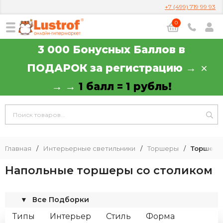
+7 (499) 719 99 93
0
3 000 Бонусных Баллов в
ПОДАРОК за регистрацию →
→ →
1 балл = 1 рубль!
Главная
/
Интерьерные светильники
/
Торшеры
/
Торшеры
Напольные торшеры со столиком
▼
Все Подборки
Типы
Интерьер
Стиль
Форма