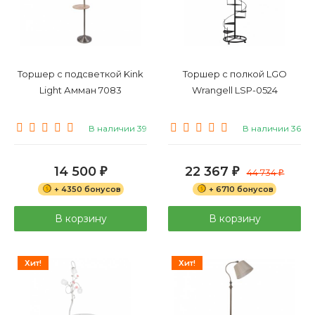
Торшер с подсветкой Kink
Торшер с полкой LGO
Light Амман 7083
Wrangell LSP-0524
В наличии 39
В наличии 36
14 500
22 367
₽
₽
44 734
₽
+ 4350 бонусов
+ 6710 бонусов
В корзину
В корзину
Хит!
Хит!