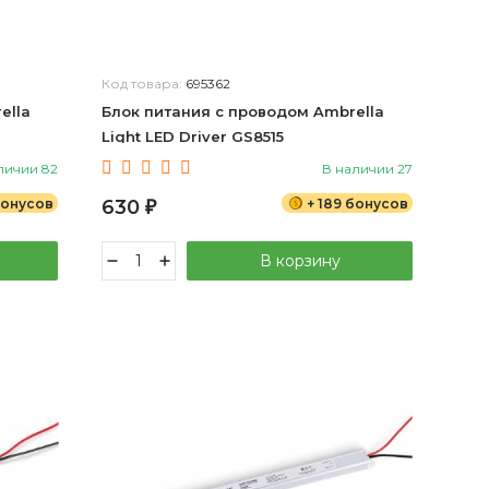
Код товара:
695362
ella
Блок питания с проводом Ambrella
Light LED Driver GS8515
личии 82
В наличии 27
 бонусов
630
+ 189 бонусов
₽
В корзину