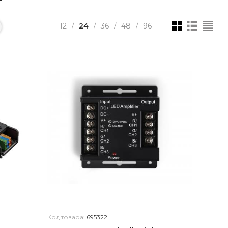
12
24
36
48
96
/
/
/
/
Код товара:
695322