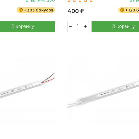
В наличии 200
В на
+ 303 бонусов
400
+ 120 
₽
В корзину
В корзину