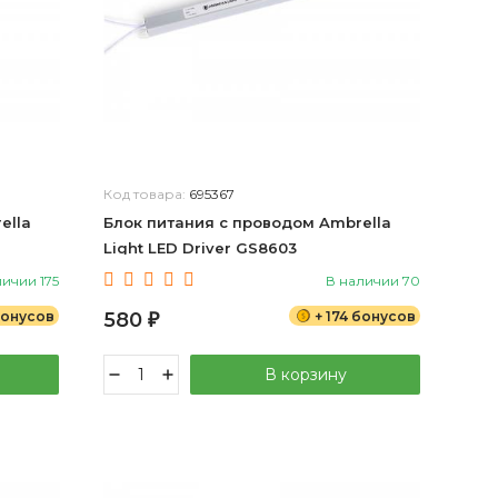
Код товара:
695367
ella
Блок питания с проводом Ambrella
Light LED Driver GS8603
личии 175
В наличии 70
бонусов
580
+ 174 бонусов
₽
В корзину