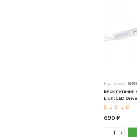
Код товара:
6953
Блок питания 
Light LED Driv
690
₽