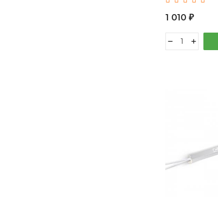
1 010
₽