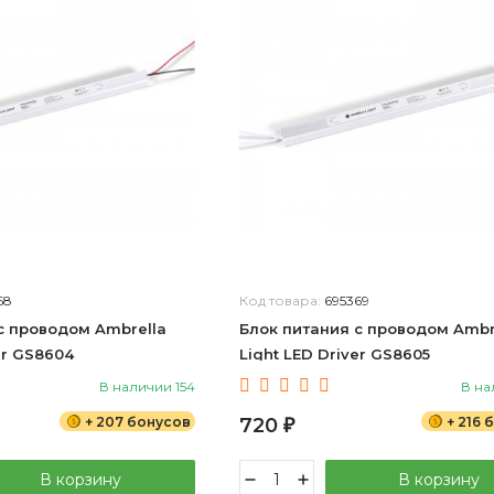
68
Код товара:
695369
с проводом Ambrella
Блок питания с проводом Ambr
er GS8604
Light LED Driver GS8605
В наличии 154
В на
+ 207 бонусов
720
+ 216 
₽
В корзину
В корзину