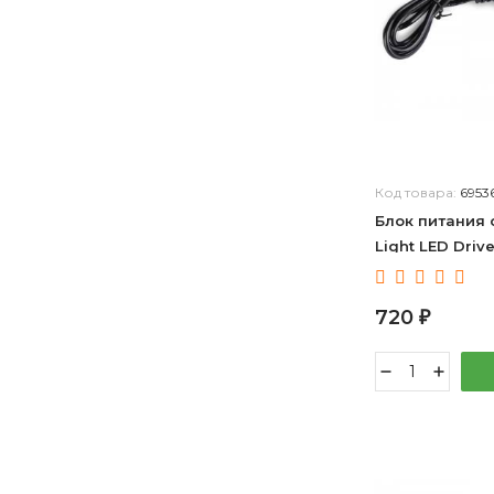
Код товара:
6953
Блок питания 
Light LED Driv
720
₽