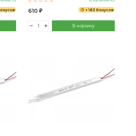
личии 113
В наличии 43
бонусов
610
+ 183 бонусов
₽
В корзину