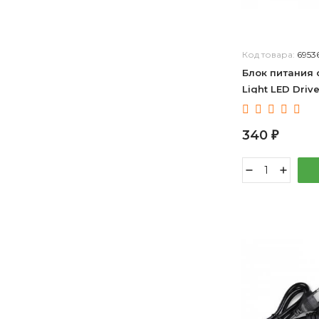
Код товара:
6953
Блок питания 
Light LED Driv
340
₽