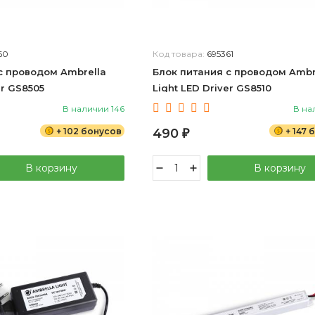
60
Код товара:
695361
с проводом Ambrella
Блок питания с проводом Ambr
er GS8505
Light LED Driver GS8510
В наличии 146
В на
+ 102 бонусов
490
+ 147
₽
В корзину
В корзину