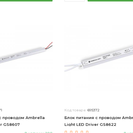
71
Код товара:
695372
с проводом Ambrella
Блок питания с проводом Ambr
er GS8607
Light LED Driver GS8622