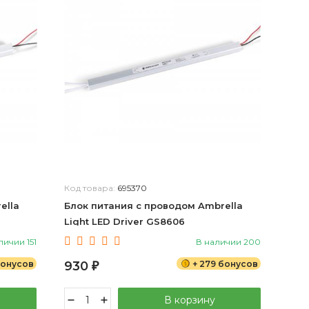
Код товара:
695370
ella
Блок питания с проводом Ambrella
Light LED Driver GS8606
личии 151
В наличии 200
бонусов
930
+ 279 бонусов
₽
В корзину