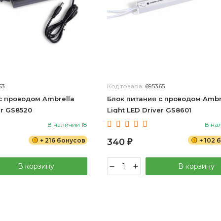
63
Код товара:
695365
с проводом Ambrella
Блок питания с проводом Ambr
er GS8520
Light LED Driver GS8601
В наличии 18
В на
+ 216 бонусов
340
+ 102 
₽
В корзину
В корзину