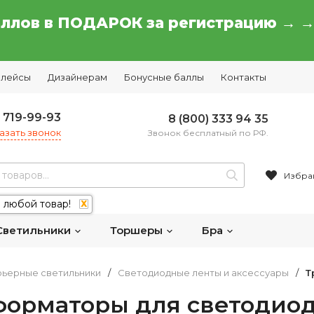
аллов в ПОДАРОК за регистрацию → 
плейсы
Дизайнерам
Бонусные баллы
Контакты
) 719-99-93
8 (800) 333 94 35
азать звонок
Звонок бесплатный по РФ.
Избра
 любой товар!
X
Светильники
Торшеры
Бра
ьерные светильники
/
Светодиодные ленты и аксессуары
/
Т
форматоры для светодио