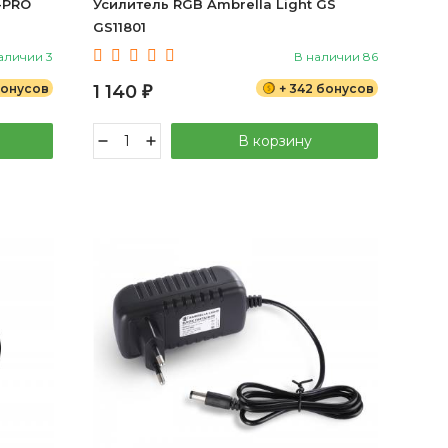
-PRO
Усилитель RGB Ambrella Light GS
GS11801
аличии 3
В наличии 86
бонусов
1 140
+ 342 бонусов
₽
В корзину