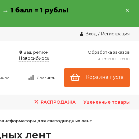
→ →
1 балл = 1 рубль!
Вход
/
Регистрация
Ваш регион:
Обработка заказов
Новосибирск
Пн–Пт 9:00 – 18:00
Корзина пуста
нное
Сравнить
РАСПРОДАЖА
Уцененные товары
рансформаторы для светодиодных лент
дных лент