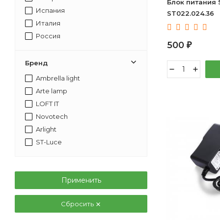
Блок питания 
Испания
ST022.024.36
Италия
Россия
500
₽
Бренд
Ambrella light
Arte lamp
LOFT IT
Novotech
Arlight
ST-Luce
Применить
Сбросить