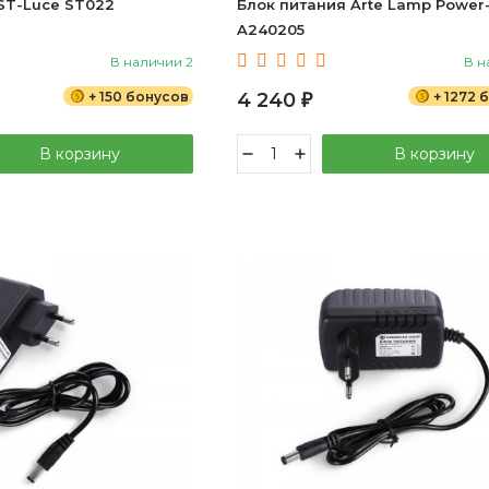
ST-Luce ST022
Блок питания Arte Lamp Power
A240205
В наличии 2
В н
+ 150 бонусов
4 240
+ 1272 
₽
В корзину
В корзину