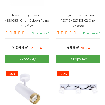
Нарушена упаковка!
Нарушена упаковка!
<399685> Спот Odeon Razio
<150712> 223-101-02 Спот
4377/1W
Velante
В наличии 1
В наличии 1
7 098
498
₽
12 905
₽
905
₽
₽
В корзину
В корзину
-45%
-25%