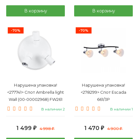
В корзину
В корзину
-70%
-70%
Нарушена упаковка!
Нарушена упаковка!
<277741> Спот Ambrella light
<278299> Спот Escada
Wall (00-00002968) FW261
661/3P
В наличии 2
В наличии 1
1 499
1 470
₽
4 998
₽
4 900
₽
₽