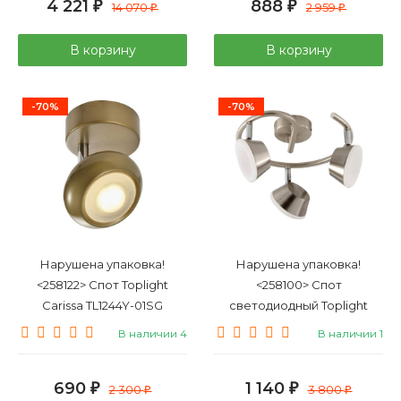
4 221
888
₽
14 070
₽
2 959
₽
₽
В корзину
В корзину
-70%
-70%
Нарушена упаковка!
Нарушена упаковка!
<258122> Спот Toplight
<258100> Спот
Carissa TL1244Y-01SG
светодиодный Toplight
Jenifer TL1238Y1-03SN
В наличии 4
В наличии 1
690
1 140
₽
2 300
₽
3 800
₽
₽