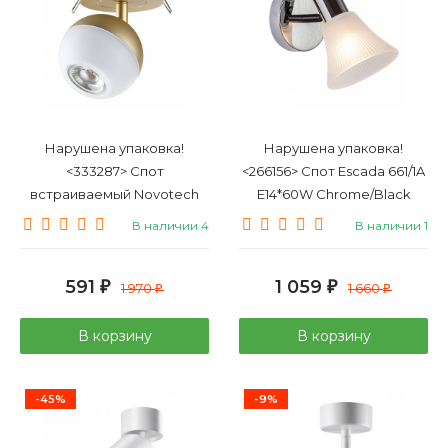
Нарушена упаковка!
Нарушена упаковка!
<333287> Спот
<266156> Спот Escada 661/1A
встраиваемый Novotech
E14*60W Chrome/Black
Garn 370819
HORN
В наличии 4
В наличии 1
591
1 059
₽
1 970
₽
1 660
₽
₽
В корзину
В корзину
-45%
-9%