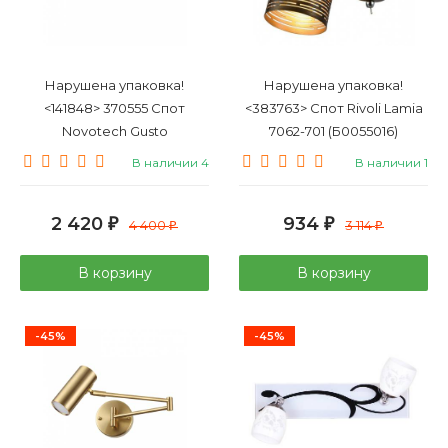
Нарушена упаковка!
Нарушена упаковка!
<141848> 370555 Спот
<383763> Спот Rivoli Lamia
Novotech Gusto
7062-701 (Б0055016)
В наличии 4
В наличии 1
2 420
934
₽
4 400
₽
3 114
₽
₽
В корзину
В корзину
-45%
-45%