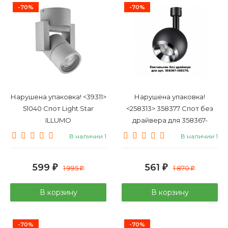
-70%
-70%
Нарушена упаковка! <39311>
Нарушена упаковка!
51040 Спот Light Star
<258313> 358377 Спот без
ILLUMO
драйвера для 358367-
358376 Konst NT20 038
В наличии 1
В наличии 1
Novotech Compo
599
561
₽
1 995
₽
1 870
₽
₽
В корзину
В корзину
-70%
-70%