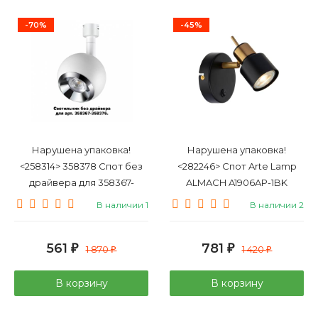
-70%
-45%
Нарушена упаковка!
Нарушена упаковка!
<258314> 358378 Спот без
<282246> Спот Arte Lamp
драйвера для 358367-
ALMACH A1906AP-1BK
358376 Konst NT20 038
В наличии 1
В наличии 2
Novotech Compo
561
781
₽
1 870
₽
1 420
₽
₽
В корзину
В корзину