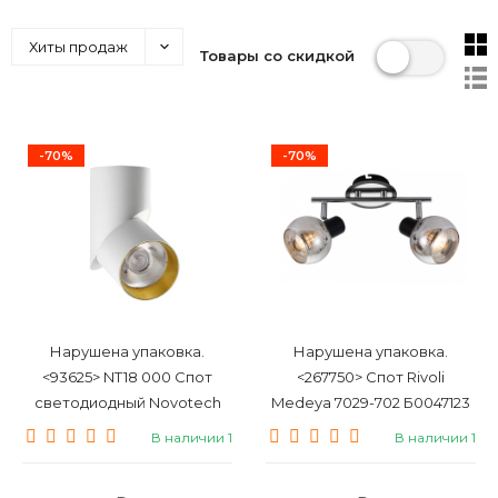
Хиты продаж
Товары со скидкой
-70%
-70%
Нарушена упаковка.
Нарушена упаковка.
<93625> NT18 000 Спот
<267750> Спот Rivoli
светодиодный Novotech
Medeya 7029-702 Б0047123
Union 357540
В наличии 1
В наличии 1