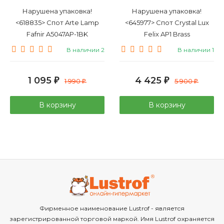
Нарушена упаковка!
Нарушена упаковка!
<618835> Спот Arte Lamp
<645977> Спот Crystal Lux
Fafnir A5047AP-1BK
Felix AP1 Brass
В наличии 2
В наличии 1
1 095
4 425
₽
1 990
₽
5 900
₽
₽
В корзину
В корзину
Фирменное наименование Lustrof - является
зарегистрированной торговой маркой. Имя Lustrof охраняется