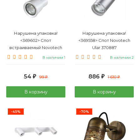
Нарушена упаковка!
Нарушена упаковка!
<369602> Спот
<369558> Спот Novotech
встраиваемый Novotech
Ular 370887
Molo 370931
В наличии 1
В наличии 2
54
886
₽
99
₽
1 610
₽
₽
В корзину
В корзину
-45%
-70%