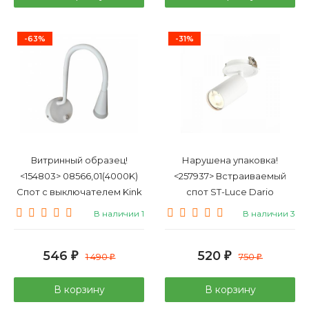
-63%
-31%
Витринный образец!
Нарушена упаковка!
<154803> 08566,01(4000K)
<257937> Встраиваемый
Спот с выключателем Kink
спот ST-Luce Dario
Light Лайт
ST303.508.01
В наличии 1
В наличии 3
546
520
₽
1 490
₽
750
₽
₽
В корзину
В корзину