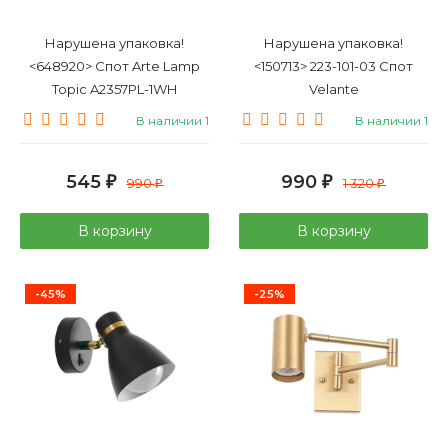
Нарушена упаковка!
Нарушена упаковка!
<648920> Спот Arte Lamp
<150713> 223-101-03 Спот
Topic A2357PL-1WH
Velante
В наличии 1
В наличии 1
545
990
₽
990
₽
1 320
₽
₽
В корзину
В корзину
-45%
-25%