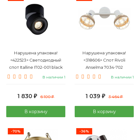
Нарушена упаковка!
Нарушена упаковка!
<422523> Светодиодный
<318606> Спот Rivoli
спот Italline IT02-001 black
Anselma 7034-702
(Б0051975)
В наличии 1
В наличии 1
1 830
1 039
₽
6 100
₽
3 464
₽
₽
В корзину
В корзину
-70%
-36%