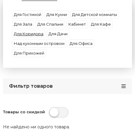
Материал плафона
Материал основания
Форма
Декор
Цвет плафона
Умные
Для Гостиной
Для Кухни
Для Детской комнаты
Цвет арматуры
Потолки
Размер
Для Зала
Для Спальни
Кабинет
Для Кафе
Бренды
Кол-во плафонов
Цвет света
Для Коридора
Для Дачи
Страна
Над кухонным островом
Для Офиса
Для Прихожей
Фильтр товаров
Товары со скидкой
Не найдено ни одного товара.