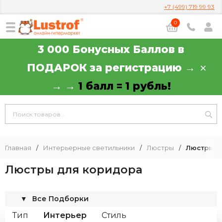
+7 (499) 719 99 93
0
3 000 Бонусных Баллов в
ПОДАРОК за регистрацию →
→ →
1 балл = 1 рубль!
Главная
/
Интерьерные светильники
/
Люстры
/
Люстры д
Люстры для коридора
▼
Все Подборки
Тип
Интерьер
Стиль