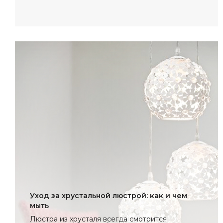
Уход за хрустальной люстрой: как и чем
мыть
Люстра из хрусталя всегда смотрится