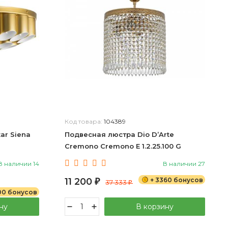
Код товара:
104389
ar Siena
Подвесная люстра Dio D’Arte
Cremono Cremono E 1.2.25.100 G
В наличии 14
В наличии 27
11 200
+ 3360 бонусов
₽
37 333
₽
00 бонусов
ну
В корзину