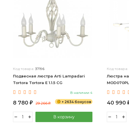
Код товара:
37196
Код товара:
Подвесная люстра Arti Lampadari
Люстра на
Tortora Tortora E 1.1.5 CG
MOD070PL
В наличии 4
8 780
+ 2634 бонусов
40 990
₽
29 266
₽
В корзину