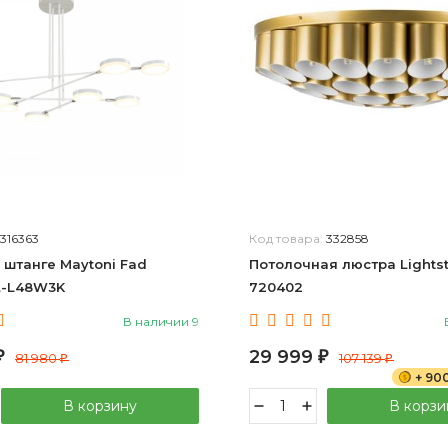
316363
Код товара:
332858
 штанге Maytoni Fad
Потолочная люстра Lightst
-L48W3K
720402
В наличии 9
29 999
₽
81 980
₽
107 139
₽
₽
+ 90
В корзину
В корзи