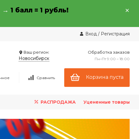
→ →
1 балл = 1 рубль!
Вход
/
Регистрация
Ваш регион:
Обработка заказов
Новосибирск
Пн–Пт 9:00 – 18:00
Корзина пуста
нное
Сравнить
РАСПРОДАЖА
Уцененные товары