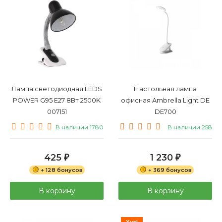
Лампа светодиодная LEDS
Настольная лампа
POWER G95 E27 8Вт 2500K
офисная Ambrella Light DE
007151
DE700
В наличии 1780
В наличии 258
425
1 230
₽
₽
+ 128 бонусов
+ 369 бонусов
В корзину
В корзину
Хит!