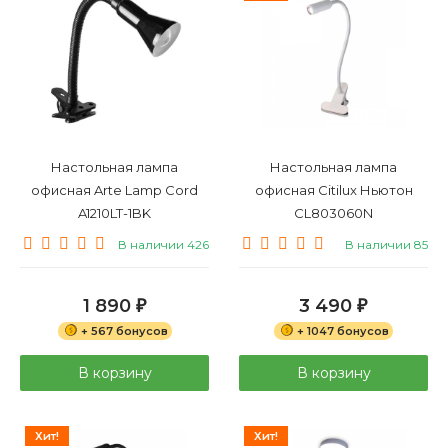
Настольная лампа
Настольная лампа
офисная Arte Lamp Cord
офисная Citilux Ньютон
A1210LT-1BK
CL803060N
В наличии 426
В наличии 85
1 890
3 490
₽
₽
+ 567 бонусов
+ 1047 бонусов
В корзину
В корзину
Хит!
Хит!