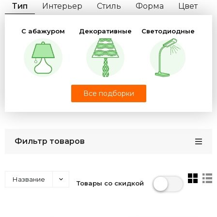
Тип
Интерьер
Стиль
Форма
Цвет
Цвет свечения
Цоколь
С абажуром
Декоративные
Светодиодные
Количество плафонов
Бренд
Офисные
Школьные
На прищепке
Все подборки
Фильтр товаров
Детские
С часами
Музыкальные
Название
Товары со скидкой