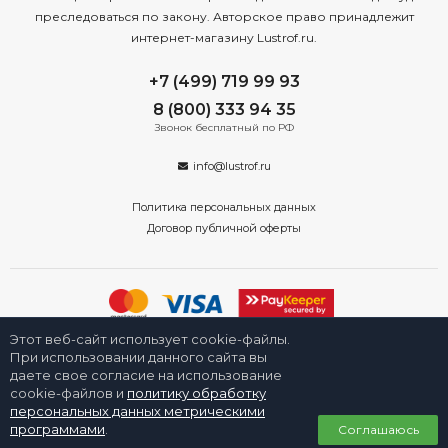
преследоваться по закону. Авторское право принадлежит
интернет-магазину Lustrof.ru.
+7 (499) 719 99 93
8 (800) 333 94 35
Звонок бесплатный по РФ
info@lustrof.ru
Политика персональных данных
Договор публичной оферты
Этот веб-сайт использует cookie-файлы.
2008-2026 © Интернет-магазин «Люстроф» в Новосибирске - приборы
освещения для дома и улицы. Все права защищены.
При использовании данного сайта вы
даете свое согласие на использование
cookie-файлов и
политику обработку
персональных данных метрическими
0
программами
.
Соглашаюсь