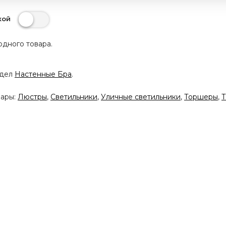
кой
одного товара.
здел
Настенные Бра
.
вары:
Люстры
,
Светильники
,
Уличные светильники
,
Торшеры
,
Т