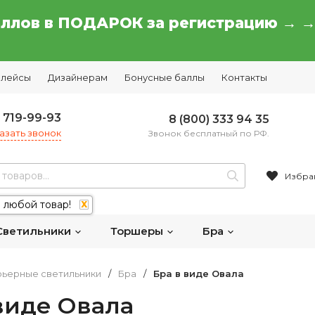
аллов в ПОДАРОК за регистрацию → 
плейсы
Дизайнерам
Бонусные баллы
Контакты
) 719-99-93
8 (800) 333 94 35
азать звонок
Звонок бесплатный по РФ.
Избра
 любой товар!
X
Светильники
Торшеры
Бра
ьерные светильники
/
Бра
/
Бра в виде Овала
виде Овала