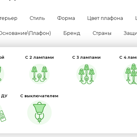
терьер
Стиль
Форма
Цвет плафона
(Основание\Плафон)
Бренд
Страны
Защит
ой
С 2 лампами
С 3 лампами
С 4 ла
 ДУ
С выключателем