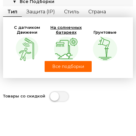
▼
Все Подборки
Тип
Защита (IP)
Стиль
Страна
Кол-во Ламп
Цоколь
С датчиком
На солнечных
материал Арматуры
материал Плафона
Движени
батареях
Грунтовые
Цвет плафона
Цвет арматуры
Форма
Тип свечения
Кол-во плафонов
Все подборки
Декоративные
Товары со скидкой