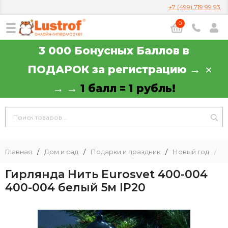
+7 (499) 719 99 93
0
3 000 Бонусных Баллов в
ПОДАРОК за регистрацию →
→ →
1 балл = 1 рубль!
Главная
/
Дом и сад
/
Подарки и праздник
/
Новый год
/
Г
Гирлянда Нить Eurosvet 400-004
400-004 белый 5м IP20