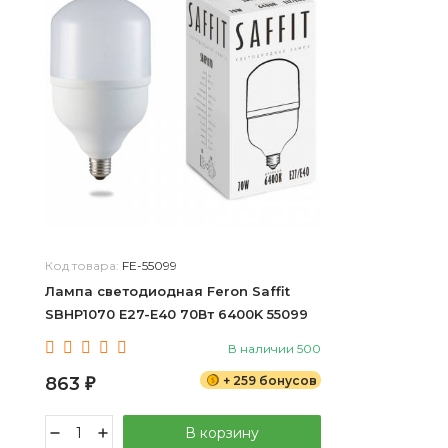
Код товара:
FE-55099
Лампа светодиодная Feron Saffit
SBHP1070 E27-E40 70Вт 6400K 55099
В наличии 500
863
+ 259 бонусов
₽
В корзину