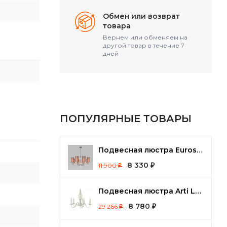
Обмен или возврат
товара
Вернем или обменяем на
другой товар в течение 7
дней
ПОПУЛЯРНЫЕ ТОВАРЫ
Подвесная люстра Eurosvet Soffio 60134/8 никель
8 330
11 900
₽
₽
Подвесная люстра Arti Lampadari Tortora Tortora E 1.1.5 CG
8 780
29 266
₽
₽