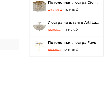
Потолочная люстра Dio D’Arte Cremono Cremono E 1.2.24.100 G
14 610
48 700
₽
₽
Люстра на штанге Arti Lampadari Nobile Nobile E 1.3.40.100 WG
10 875
36 250
₽
₽
Потолочная люстра Favourite Paramount 3047-6P
12 000
30 769
₽
₽