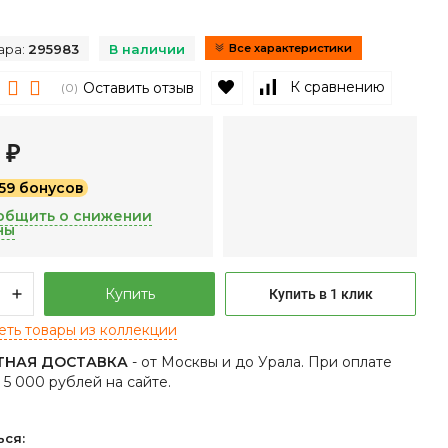
ара:
295983
В наличии
Все характеристики
В избранное
К сравнению
Оставить отзыв
(0)
3
₽
259 бонусов
общить о снижении
ны
Купить
Купить в 1 клик
ть товары из коллекции
ТНАЯ ДОСТАВКА
- от Москвы и до Урала. При оплате
т 5 000 рублей на сайте.
ься: