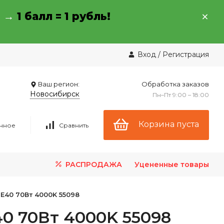
→ →
1 балл = 1 рубль!
Вход
/
Регистрация
Ваш регион:
Обработка заказов
Новосибирск
Пн–Пт 9:00 – 18:00
Корзина пуста
нное
Сравнить
РАСПРОДАЖА
Уцененные товары
-E40 70Вт 4000K 55098
40 70Вт 4000K 55098