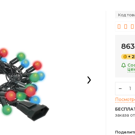
Код тов
86
+ 
Со
це
›
Посмотре
БЕСПЛА
заказа о
Поделит