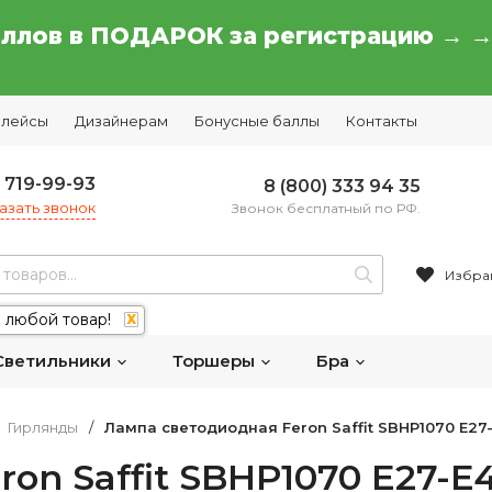
аллов в ПОДАРОК за регистрацию → 
плейсы
Дизайнерам
Бонусные баллы
Контакты
) 719-99-93
8 (800) 333 94 35
азать звонок
Звонок бесплатный по РФ.
Избра
 любой товар!
X
Светильники
Торшеры
Бра
Гирлянды
/
Лампа светодиодная Feron Saffit SBHP1070 E27
on Saffit SBHP1070 E27-E