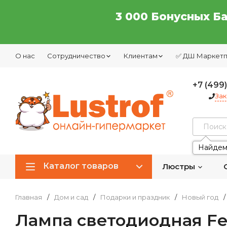
3 000 Бонусных Б
О нас
Сотрудничество
Клиентам
✅ ДШ Маркет
+7 (499
Зак
Найдем
Каталог товаров
Люстры
Главная
/
Дом и сад
/
Подарки и праздник
/
Новый год
/
Лампа светодиодная Fer