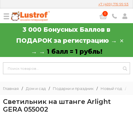
+7 (499) 719 99 93
0
3 000 Бонусных Баллов в
ПОДАРОК за регистрацию →
→ →
1 балл = 1 рубль!
Главная
/
Дом и сад
/
Подарки и праздник
/
Новый год
/
Г
Светильник на штанге Arlight
GERA 055002