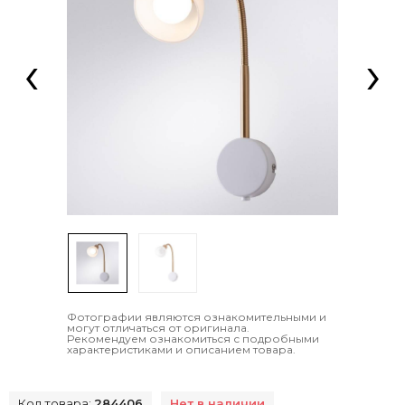
‹
›
Фотографии являются ознакомительными и
могут отличаться от оригинала.
Рекомендуем ознакомиться с подробными
характеристиками и описанием товара.
Код товара:
284406
Нет в наличии