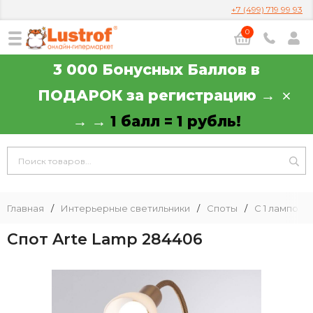
+7 (499) 719 99 93
0
3 000 Бонусных Баллов в
ПОДАРОК за регистрацию →
→ →
1 балл = 1 рубль!
Главная
/
Интерьерные светильники
/
Споты
/
С 1 лампой
Спот Arte Lamp 284406