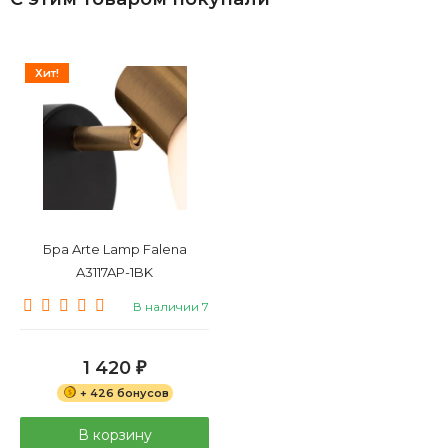
Хит!
Бра Arte Lamp Falena
A3117AP-1BK
В наличии 7
1 420
₽
+ 426 бонусов
В корзину