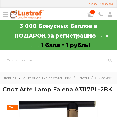
+7 (499) 719 99 93
0
3 000 Бонусных Баллов в
ПОДАРОК за регистрацию →
→ →
1 балл = 1 рубль!
Главная
/
Интерьерные светильники
/
Споты
/
С 2 лампами
Спот Arte Lamp Falena A3117PL-2BK
Хит!