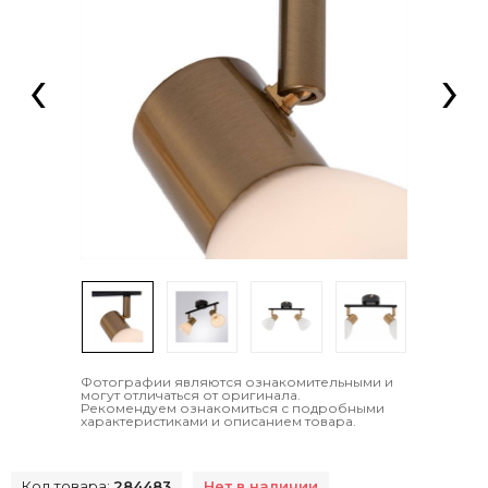
‹
›
Фотографии являются ознакомительными и
могут отличаться от оригинала.
Рекомендуем ознакомиться с подробными
характеристиками и описанием товара.
Код товара:
284483
Нет в наличии