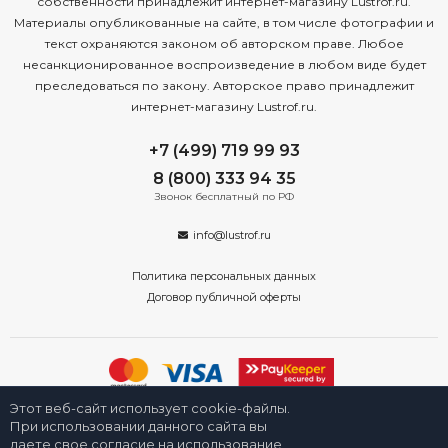
собственности принадлежит интернет-магазину Lustrof.ru.
Материалы опубликованные на сайте, в том числе фотографии и
текст охраняются законом об авторском праве. Любое
несанкционированное воспроизведение в любом виде будет
преследоваться по закону. Авторское право принадлежит
интернет-магазину Lustrof.ru.
+7 (499) 719 99 93
8 (800) 333 94 35
Звонок бесплатный по РФ
info@lustrof.ru
Политика персональных данных
Договор публичной оферты
Этот веб-сайт использует cookie-файлы.
2008-2026 © Интернет-магазин «Люстроф» в Новосибирске - приборы
освещения для дома и улицы. Все права защищены.
При использовании данного сайта вы
даете свое согласие на использование