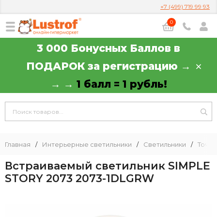
+7 (499) 719 99 93
0
3 000 Бонусных Баллов в
ПОДАРОК за регистрацию →
→ →
1 балл = 1 рубль!
Главная
/
Интерьерные светильники
/
Светильники
/
Точеч
Встраиваемый светильник SIMPLE
STORY 2073 2073-1DLGRW