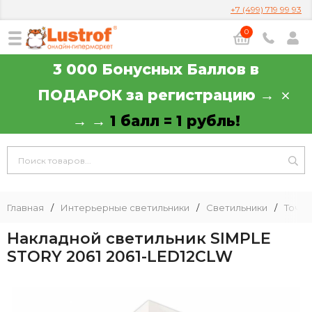
+7 (499) 719 99 93
0
3 000 Бонусных Баллов в
ПОДАРОК за регистрацию →
→ →
1 балл = 1 рубль!
Главная
/
Интерьерные светильники
/
Светильники
/
Точеч
Накладной светильник SIMPLE
STORY 2061 2061-LED12CLW