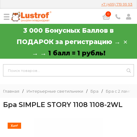
+7 (499) 719 99 93
0
3 000 Бонусных Баллов в
ПОДАРОК за регистрацию →
→ →
1 балл = 1 рубль!
Главная
/
Интерьерные светильники
/
Бра
/
Бра с 2 лампа
Бра SIMPLE STORY 1108 1108-2WL
Хит!