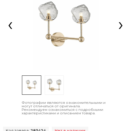
‹
›
Фотографии являются ознакомительными и
могут отличаться от оригинала.
Рекомендуем ознакомиться с подробными
характеристиками и описанием товара.
Код товара:
283424
Нет в наличии