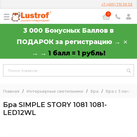
+7 (499) 719 99 93
0
3 000 Бонусных Баллов в
ПОДАРОК за регистрацию →
→ →
1 балл = 1 рубль!
Главная
/
Интерьерные светильники
/
Бра
/
Бра с 3 лампа
Бра SIMPLE STORY 1081 1081-
LED12WL