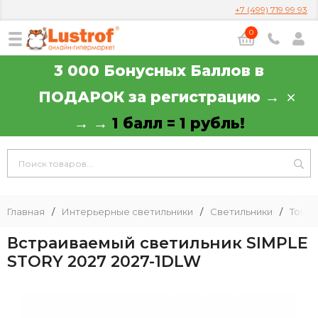
+7 (499) 719 99 93
0
3 000 Бонусных Баллов в
ПОДАРОК за регистрацию →
→ →
1 балл = 1 рубль!
Главная
/
Интерьерные светильники
/
Светильники
/
Точеч
Встраиваемый светильник SIMPLE
STORY 2027 2027-1DLW