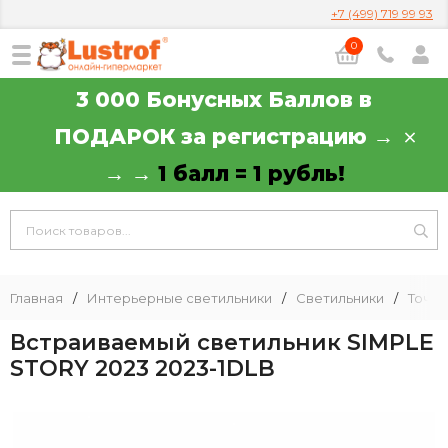
+7 (499) 719 99 93
0
3 000 Бонусных Баллов в
ПОДАРОК за регистрацию →
→ →
1 балл = 1 рубль!
Главная
/
Интерьерные светильники
/
Светильники
/
Точеч
Встраиваемый светильник SIMPLE
STORY 2023 2023-1DLB