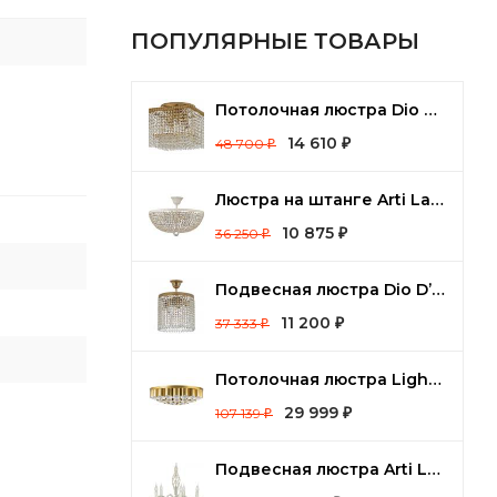
ПОПУЛЯРНЫЕ ТОВАРЫ
Потолочная люстра Dio D’Arte Cremono Cremono E 1.2.24.100 G
14 610
48 700
₽
₽
Люстра на штанге Arti Lampadari Nobile Nobile E 1.3.40.100 WG
10 875
36 250
₽
₽
Подвесная люстра Dio D’Arte Cremono Cremono E 1.2.25.100 G
11 200
37 333
₽
₽
Потолочная люстра Lightstar Siena 720402
29 999
107 139
₽
₽
Подвесная люстра Arti Lampadari Tortora Tortora E 1.1.5 CG