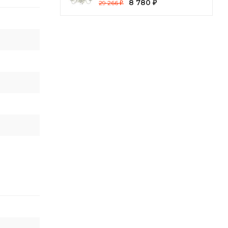
8 780
29 266
₽
₽