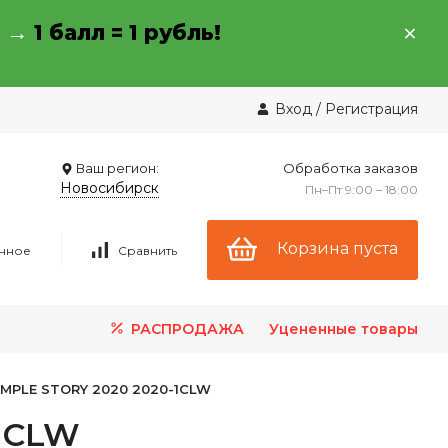
→ →
1 балл = 1 рубль!
Вход
/
Регистрация
Ваш регион:
Обработка заказов
Новосибирск
Пн–Пт 9:00 – 18:00
Корзина пуста
нное
Сравнить
РАСПРОДАЖА
Уцененные товары
IMPLE STORY 2020 2020-1CLW
-1CLW