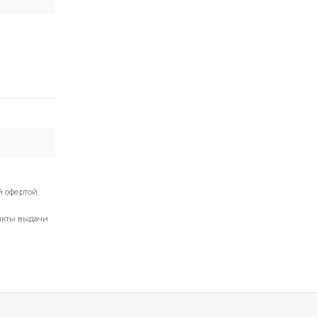
 офертой,
нкты выдачи