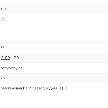
110
70
35
GU10
, LED
отсутствуют
20
галогеновая ИЛИ светодиодная [LED]