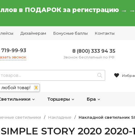
аллов в ПОДАРОК за регистрацию → 
плейсы
Дизайнерам
Бонусные баллы
Контакты
) 719-99-93
8 (800) 333 94 35
азать звонок
Звонок бесплатный по РФ.
Избра
 любой товар!
X
Светильники
Торшеры
Бра
чечные светильники
/
Накладные
/
Накладной светильник S
SIMPLE STORY 2020 2020