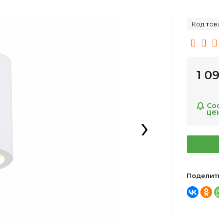
Код тов
1 0
Со
це
›
Поделит