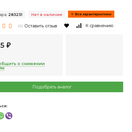
ара:
283231
Нет в наличии
Все характеристики
В избранное
К сравнению
Оставить отзыв
(0)
95
₽
общить о снижении
ны
Подобрать аналог
ься: