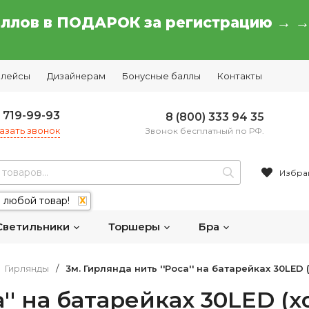
аллов в ПОДАРОК за регистрацию → 
плейсы
Дизайнерам
Бонусные баллы
Контакты
) 719-99-93
8 (800) 333 94 35
азать звонок
Звонок бесплатный по РФ.
Избра
 любой товар!
X
Светильники
Торшеры
Бра
Гирлянды
/
3м. Гирлянда нить ''Роса'' на батарейках 30LED 
а'' на батарейках 30LED (