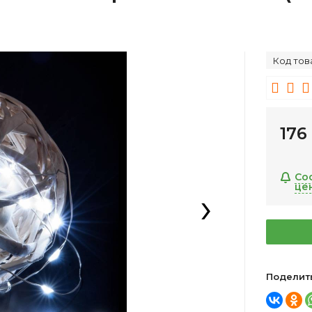
Код тов
17
Со
це
›
Поделит