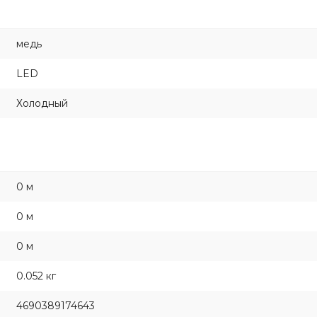
медь
LED
Холодный
0 м
0 м
0 м
0.052 кг
4690389174643