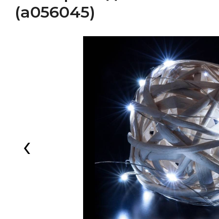
(a056045)
‹