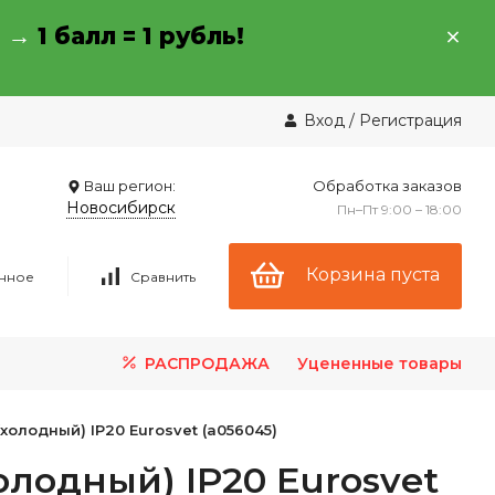
→ →
1 балл = 1 рубль!
Вход
/
Регистрация
Ваш регион:
Обработка заказов
Новосибирск
Пн–Пт 9:00 – 18:00
Корзина пуста
нное
Сравнить
РАСПРОДАЖА
Уцененные товары
(холодный) IP20 Eurosvet (a056045)
холодный) IP20 Eurosvet