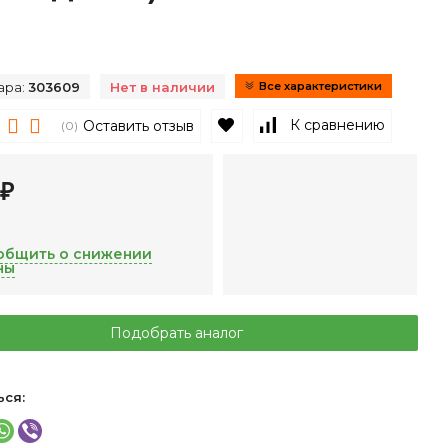
ара:
303609
Нет в наличии
Все характеристики
В избранное
К сравнению
Оставить отзыв
(0)
6
₽
общить о снижении
ны
Подобрать аналог
ься: