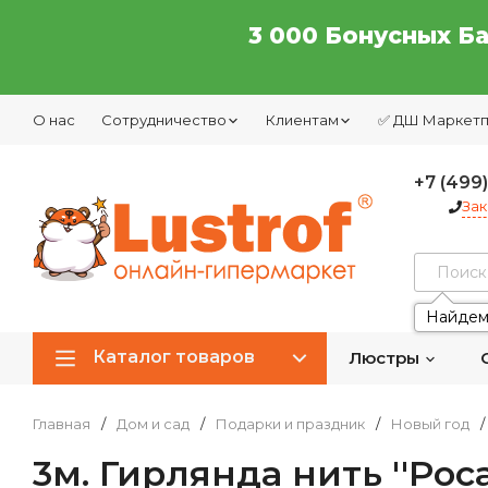
3 000 Бонусных Б
О нас
Сотрудничество
Клиентам
✅ ДШ Маркет
+7 (499
Зак
Найдем
Каталог товаров
Люстры
Главная
/
Дом и сад
/
Подарки и праздник
/
Новый год
/
3м. Гирлянда нить ''Рос