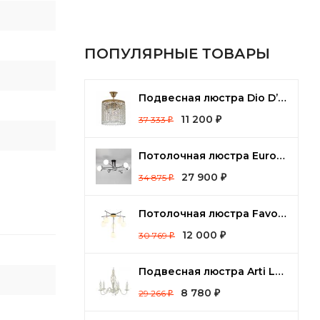
ПОПУЛЯРНЫЕ ТОВАРЫ
Подвесная люстра Dio D’Arte Cremono Cremono E 1.2.25.100 G
11 200
37 333
₽
₽
Потолочная люстра Eurosvet Nuvola 70129/8 хром
27 900
34 875
₽
₽
Потолочная люстра Favourite Paramount 3047-6P
12 000
30 769
₽
₽
Подвесная люстра Arti Lampadari Tortora Tortora E 1.1.5 CG
8 780
29 266
₽
₽