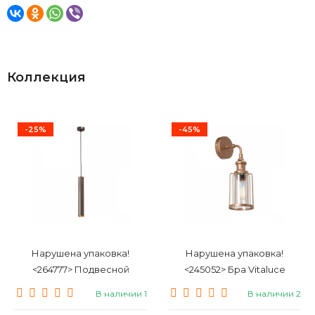
Коллекция
-25%
-45%
Нарушена упаковка!
Нарушена упаковка!
<264777> Подвесной
<245052> Бра Vitaluce
светильник Vitaluce V4641-
V4827-7/1A
В наличии 1
В наличии 2
7/1S