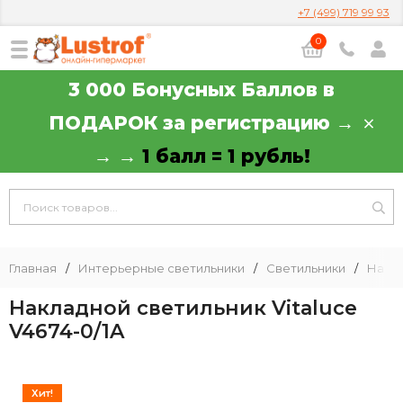
+7 (499) 719 99 93
0
3 000 Бонусных Баллов в
ПОДАРОК за регистрацию →
→ →
1 балл = 1 рубль!
Главная
/
Интерьерные светильники
/
Светильники
/
Насте
Накладной светильник Vitaluce
V4674-0/1A
Хит!