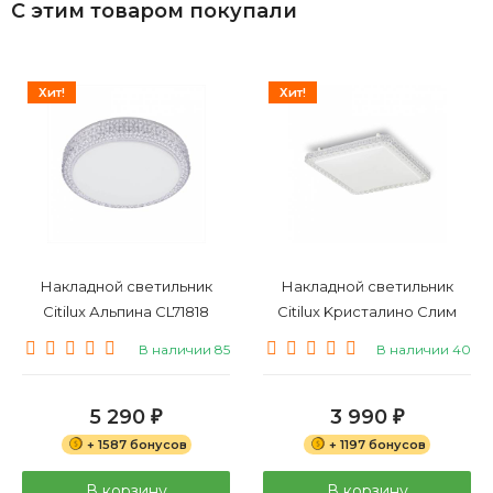
С этим товаром покупали
Хит!
Хит!
Накладной светильник
Накладной светильник
Citilux Альпина CL71818
Citilux Kристалино Слим
CL715K360
В наличии 85
В наличии 40
5 290
3 990
₽
₽
+ 1587 бонусов
+ 1197 бонусов
В корзину
В корзину