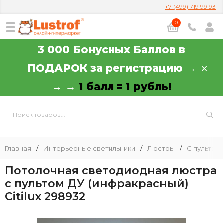
+7 (499) 719 99 93
0
3 000 Бонусных Баллов в
ПОДАРОК за регистрацию →
→ →
1 балл = 1 рубль!
Главная
/
Интерьерные светильники
/
Люстры
/
С пультом
Потолочная светодиодная люстра
с пультом ДУ (инфракрасный)
Citilux 298932