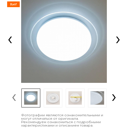
Хит!
‹
›
‹
›
Фотографии являются ознакомительными и
могут отличаться от оригинала.
Рекомендуем ознакомиться с подробными
характеристиками и описанием товара.