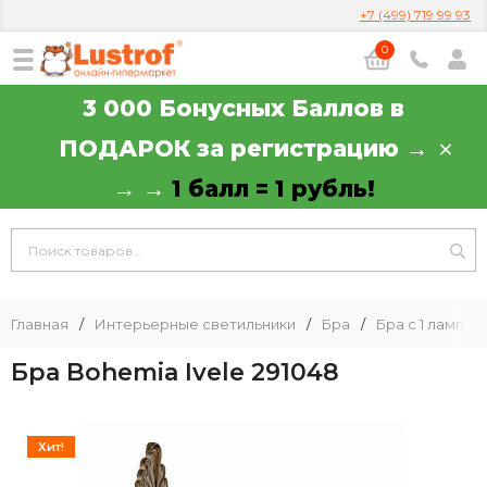
+7 (499) 719 99 93
0
3 000 Бонусных Баллов в
ПОДАРОК за регистрацию →
→ →
1 балл = 1 рубль!
Главная
/
Интерьерные светильники
/
Бра
/
Бра с 1 лампой
Бра Bohemia Ivele 291048
Хит!