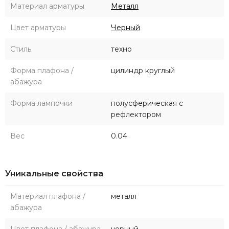
Материал арматуры
Металл
Цвет арматуры
Черный
Стиль
техно
Форма плафона /
цилиндр круглый
абажура
Форма лампочки
полусферическая с
рефлектором
Вес
0.04
Уникальные свойства
Материал плафона /
металл
абажура
Цвет плафона / абажура
черный