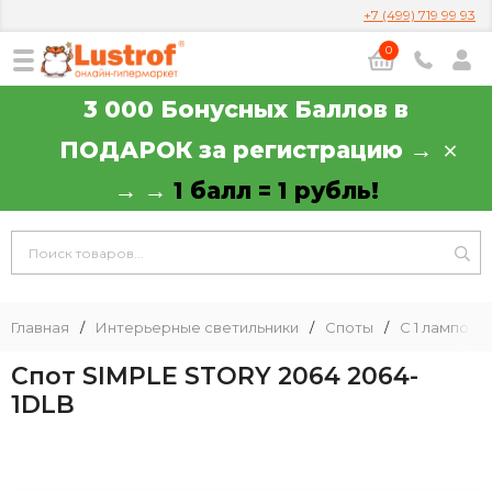
+7 (499) 719 99 93
0
3 000 Бонусных Баллов в
ПОДАРОК за регистрацию →
→ →
1 балл = 1 рубль!
Главная
/
Интерьерные светильники
/
Споты
/
С 1 лампой
Спот SIMPLE STORY 2064 2064-
1DLB