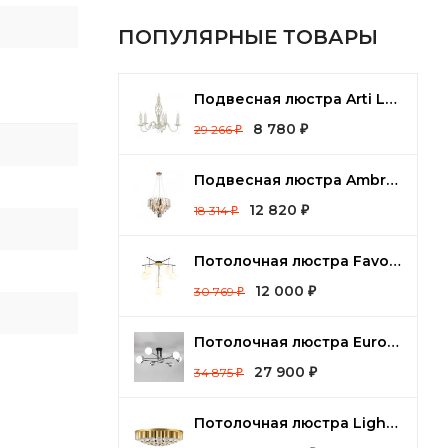
ПОПУЛЯРНЫЕ ТОВАРЫ
Подвесная люстра Arti Lampadari Tortora Tortora E 1.1.5 CG
8 780
29 266
₽
₽
Подвесная люстра Ambrella Light TR TR5256
12 820
18 314
₽
₽
Потолочная люстра Favourite Paramount 3047-6P
12 000
30 769
₽
₽
Потолочная люстра Eurosvet Nuvola 70129/8 хром
27 900
34 875
₽
₽
Потолочная люстра Lightstar Siena 720402