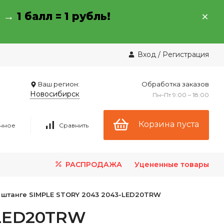
→ →
1 балл = 1 рубль!
Вход
/
Регистрация
Ваш регион:
Обработка заказов
Новосибирск
Пн–Пт 9:00 – 18:00
Корзина пуста
нное
Сравнить
РАСПРОДАЖА
Уцененные товары
 штанге SIMPLE STORY 2043 2043-LED20TRW
-LED20TRW