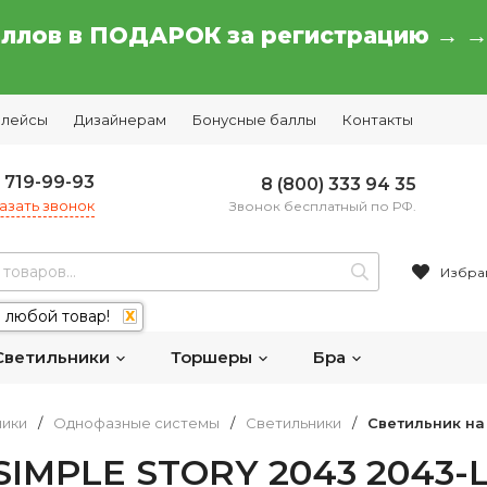
аллов в ПОДАРОК за регистрацию → 
плейсы
Дизайнерам
Бонусные баллы
Контакты
) 719-99-93
8 (800) 333 94 35
азать звонок
Звонок бесплатный по РФ.
Избра
 любой товар!
X
Светильники
Торшеры
Бра
ники
/
Однофазные системы
/
Светильники
/
Светильник на
 SIMPLE STORY 2043 2043