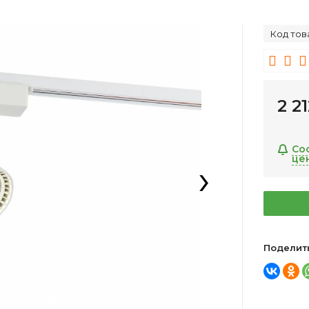
Код тов
2 2
Со
це
›
Поделит