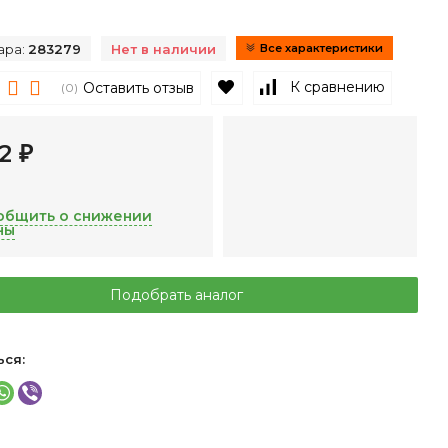
ара:
283279
Нет в наличии
Все характеристики
В избранное
К сравнению
Оставить отзыв
(0)
12
₽
общить о снижении
ны
Подобрать аналог
ься: