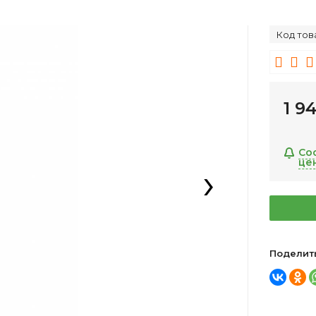
Код тов
1 9
Со
це
›
Поделит