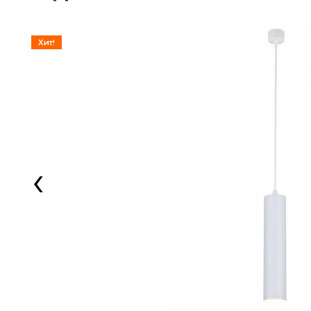
Хит!
‹