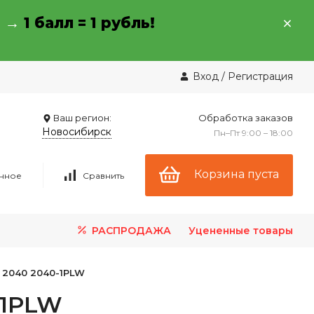
→ →
1 балл = 1 рубль!
Вход
/
Регистрация
Ваш регион:
Обработка заказов
Новосибирск
Пн–Пт 9:00 – 18:00
Корзина пуста
нное
Сравнить
РАСПРОДАЖА
Уцененные товары
 2040 2040-1PLW
-1PLW