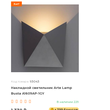
Хит!
Код товара:
93043
Накладной светильник Arte Lamp
Busta A1609AP-1GY
В наличии 229
+ 399 бонусов