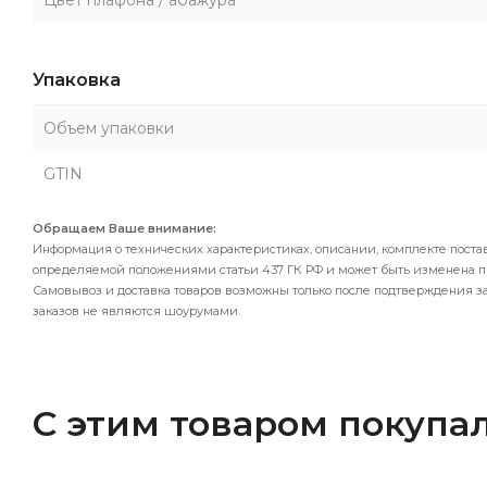
Цвет плафона / абажура
Упаковка
Объем упаковки
GTIN
Обращаем Ваше внимание:
Информация о технических характеристиках, описании, комплекте поста
определяемой положениями статьи 437 ГК РФ и может быть изменена 
Самовывоз и доставка товаров возможны только после подтверждения за
заказов не являются шоурумами.
С этим товаром покупа