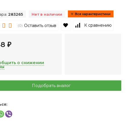
ара:
283265
Нет в наличии
Все характеристики
В избранное
К сравнению
Оставить отзыв
(0)
48
₽
общить о снижении
ны
Подобрать аналог
ься: