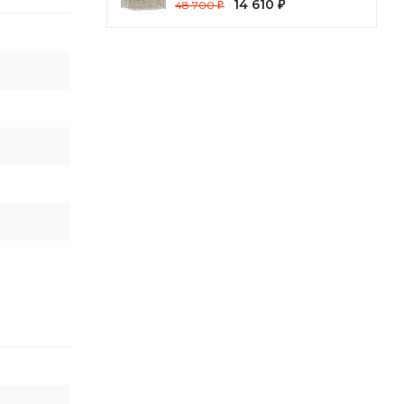
14 610
48 700
₽
₽