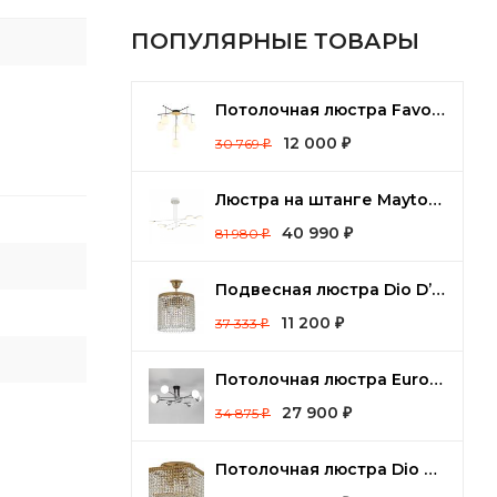
ПОПУЛЯРНЫЕ ТОВАРЫ
Потолочная люстра Favourite Paramount 3047-6P
12 000
30 769
₽
₽
Люстра на штанге Maytoni Fad MOD070PL-L48W3K
40 990
81 980
₽
₽
Подвесная люстра Dio D’Arte Cremono Cremono E 1.2.25.100 G
11 200
37 333
₽
₽
Потолочная люстра Eurosvet Nuvola 70129/8 хром
27 900
34 875
₽
₽
Потолочная люстра Dio D’Arte Cremono Cremono E 1.2.24.100 G