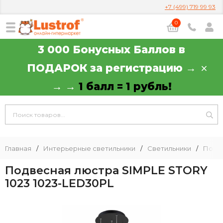
+7 (499) 719 99 93
0
3 000 Бонусных Баллов в
ПОДАРОК за регистрацию →
→ →
1 балл = 1 рубль!
Главная
/
Интерьерные светильники
/
Светильники
/
Подв
Подвесная люстра SIMPLE STORY
1023 1023-LED30PL