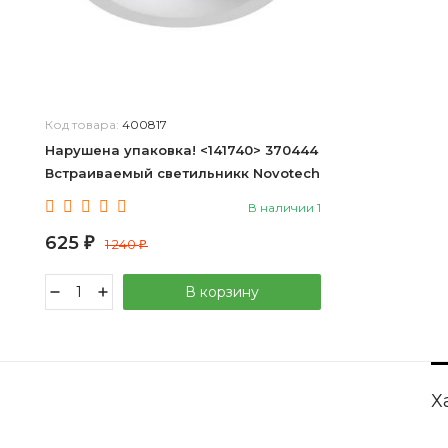
Код товара:
400817
Нарушена упаковка! <141740> 370444
Встраиваемый светильникк Novotech
Lilac
В наличии 1
625
₽
1 240
₽
В корзину
Х