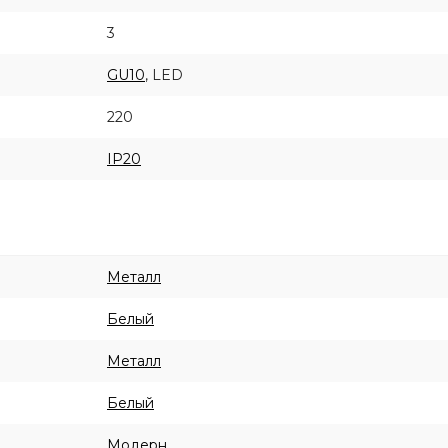
3
GU10
, LED
220
IP20
Металл
Белый
Металл
Белый
Модерн