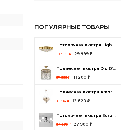
ПОПУЛЯРНЫЕ ТОВАРЫ
Потолочная люстра Lightstar Siena 720402
29 999
107 139
₽
₽
Подвесная люстра Dio D’Arte Cremono Cremono E 1.2.25.100 G
11 200
37 333
₽
₽
Подвесная люстра Ambrella Light TR TR5256
12 820
18 314
₽
₽
Потолочная люстра Eurosvet Nuvola 70129/8 хром
27 900
34 875
₽
₽