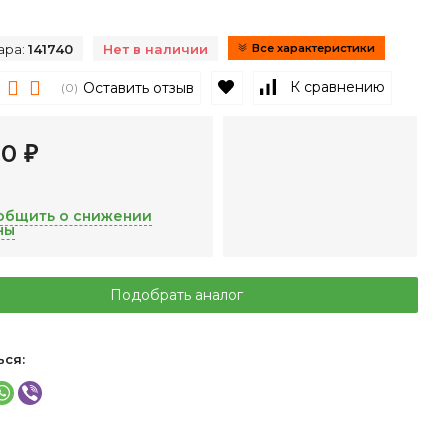
ара:
141740
Нет в наличии
Все характеристики
В избранное
К сравнению
Оставить отзыв
(0)
40
₽
общить о снижении
ны
Подобрать аналог
ься: