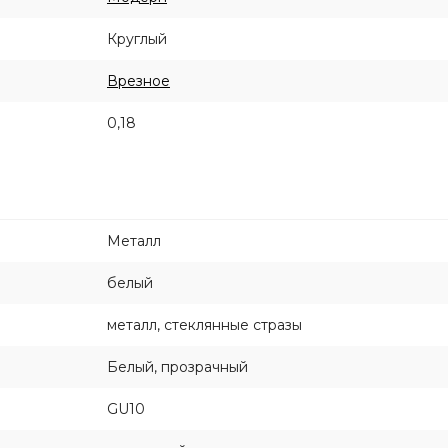
Круглый
Врезное
0,18
Металл
белый
металл, стеклянные стразы
Белый, прозрачный
GU10