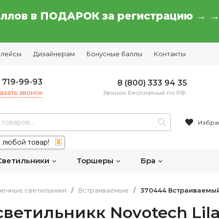
аллов в ПОДАРОК за регистрацию → 
плейсы
Дизайнерам
Бонусные баллы
Контакты
) 719-99-93
8 (800) 333 94 35
азать звонок
Звонок бесплатный по РФ.
Избра
 любой товар!
X
Светильники
Торшеры
Бра
чечные светильники
/
Встраиваемые
/
370444 Встраиваемый 
ветильникк Novotech Lil