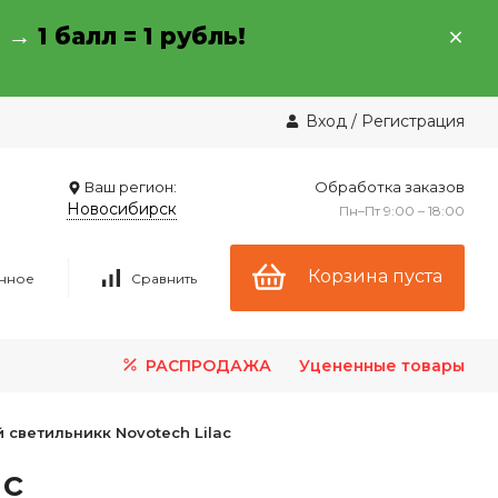
→ →
1 балл = 1 рубль!
Вход
/
Регистрация
Ваш регион:
Обработка заказов
Новосибирск
Пн–Пт 9:00 – 18:00
Корзина пуста
нное
Сравнить
РАСПРОДАЖА
Уцененные товары
светильникк Novotech Lilac
ac