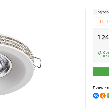
Код тов
1 2
Со
це
Поделит