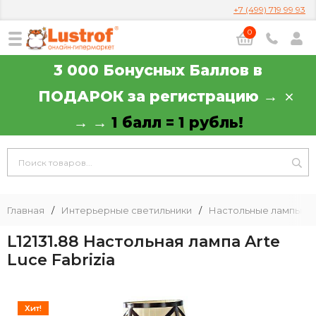
+7 (499) 719 99 93
0
3 000 Бонусных Баллов в
ПОДАРОК за регистрацию →
→ →
1 балл = 1 рубль!
Главная
/
Интерьерные светильники
/
Настольные лампы
/
L12131.88 Настольная лампа Arte
Luce Fabrizia
Хит!