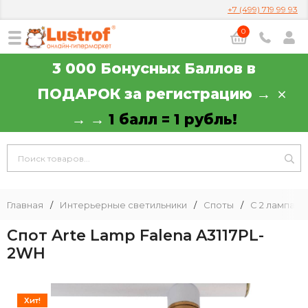
+7 (499) 719 99 93
0
3 000 Бонусных Баллов в
ПОДАРОК за регистрацию →
→ →
1 балл = 1 рубль!
Главная
/
Интерьерные светильники
/
Споты
/
С 2 лампами
Спот Arte Lamp Falena A3117PL-
2WH
Хит!