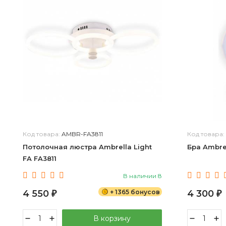
Код товара:
AMBR-FA3811
Код товара:
Потолочная люстра Ambrella Light
Бра Ambre
FA FA3811
В наличии 8
4 550
+ 1365 бонусов
4 300
₽
₽
В корзину