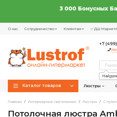
3 000 Бонусных Б
О нас
Сотрудничество
Клиентам
✅ ДШ Маркет
+7 (499
Зак
Найдем
Каталог товаров
Люстры
Главная
/
Интерьерные светильники
/
Люстры
/
С пуль
Потолочная люстра Ambr