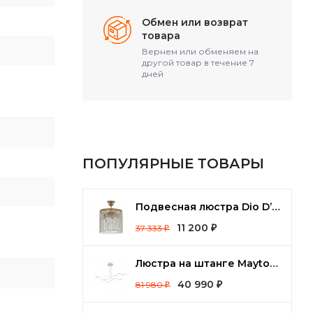
Обмен или возврат
товара
Вернем или обменяем на
другой товар в течение 7
дней
ПОПУЛЯРНЫЕ ТОВАРЫ
Подвесная люстра Dio D’Arte Cremono Cremono E 1.2.25.100 G
11 200
37 333
₽
₽
Люстра на штанге Maytoni Fad MOD070PL-L48W3K
40 990
81 980
₽
₽