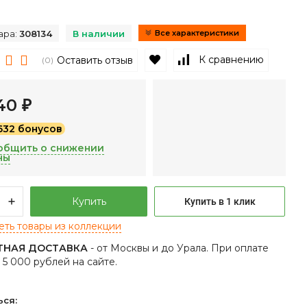
ара:
308134
В наличии
Все характеристики
В избранное
К сравнению
Оставить отзыв
(0)
440
₽
1632 бонусов
общить о снижении
ны
Купить
Купить в 1 клик
ть товары из коллекции
ТНАЯ ДОСТАВКА
- от Москвы и до Урала. При оплате
т 5 000 рублей на сайте.
ься: