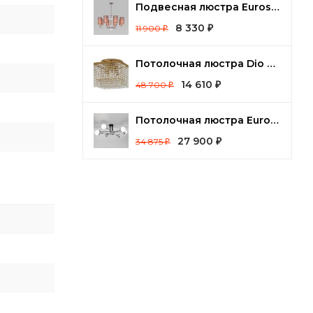
Подвесная люстра Eurosvet Soffio 60134/8 никель
8 330
11 900
₽
₽
Потолочная люстра Dio D’Arte Cremono Cremono E 1.2.24.100 G
14 610
48 700
₽
₽
Потолочная люстра Eurosvet Nuvola 70129/8 хром
27 900
34 875
₽
₽