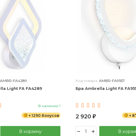
AMBR-FA4289
Код товара:
AMBR-FA9557
lla Light FA FA4289
Бра Ambrella Light FA FA95
В наличии 1
+ 1290 бонусов
2 920
+ 8
₽
В корзину
В корзи