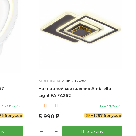
Код товара:
AMBR-FA262
57
Накладной светильник Ambrella
Light FA FA262
В наличии 5
В наличии 1
76 бонусов
5 990
+ 1797 бонусов
₽
ну
В корзину