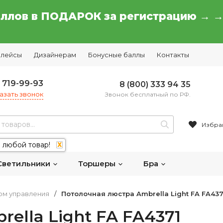
аллов в ПОДАРОК за регистрацию → 
плейсы
Дизайнерам
Бонусные баллы
Контакты
) 719-99-93
8 (800) 333 94 35
азать звонок
Звонок бесплатный по РФ.
Избра
 любой товар!
X
Светильники
Торшеры
Бра
том управления
/
Потолочная люстра Ambrella Light FA FA437
ella Light FA FA4371