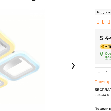
Код тов
5 
+ 
Со
це
›
Посмотре
БЕСПЛА
заказа о
Поделит