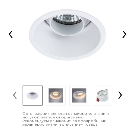
‹
›
‹
›
Фотографии являются ознакомительными и
могут отличаться от оригинала.
Рекомендуем ознакомиться с подробными
характеристиками и описанием товара.