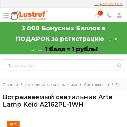
+7 (499) 719 99 93
0
3 000 Бонусных Баллов в
ПОДАРОК за регистрацию →
→ →
1 балл = 1 рубль!
Главная
/
Интерьерные светильники
/
Светильники
/
Точеч
Встраиваемый светильник Arte
Lamp Keid A2162PL-1WH
Хит!